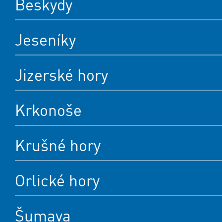
Beskydy
Jeseníky
Jizerské hory
Krkonoše
Krušné hory
Orlické hory
Šumava