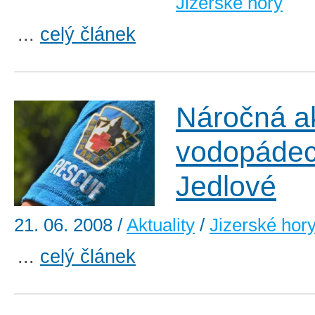
Jizerské hory
...
celý článek
Náročná a
vodopáde
Jedlové
21. 06. 2008
/
Aktuality
/
Jizerské hor
...
celý článek