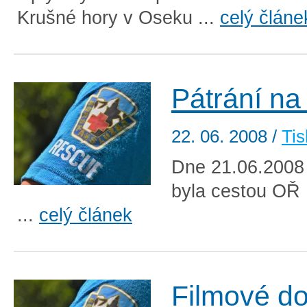
Krušné hory v Oseku ...
celý článe
Pátrání n
22. 06. 2008
/
Tis
Dne 21.06.2008 
byla cestou OŘ
...
celý článek
Filmové d