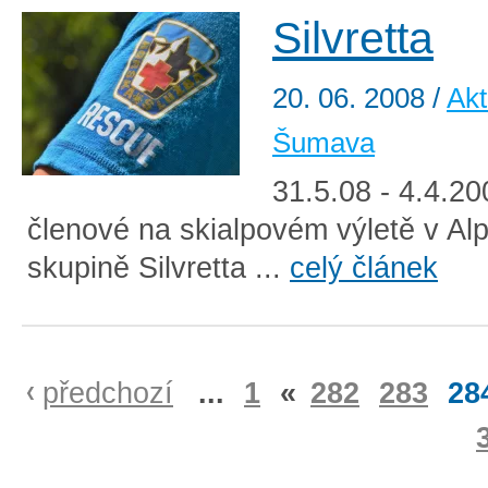
Silvretta
20. 06. 2008
/
Akt
Šumava
31.5.08 - 4.4.20
členové na skialpovém výletě v Al
skupině Silvretta ...
celý článek
předchozí
...
1
«
282
283
28