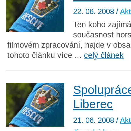
22. 06. 2008
/
Akt
Ten koho zajímá,
současnost hors
filmovém zpracování, najde v obs
tohoto článku více ...
celý článek
Spoluprác
Liberec
21. 06. 2008
/
Akt