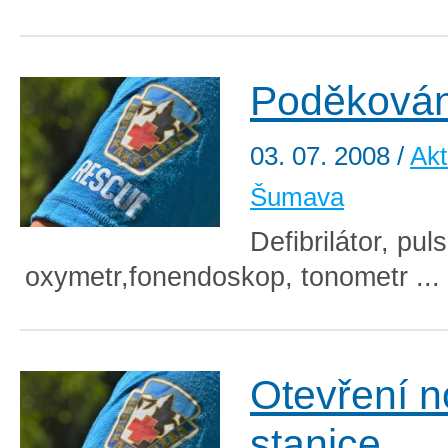
Poděkován
03. 07. 2008
/
Akt
Šumava
Defibrilátor, puls
oxymetr,fonendoskop, tonometr ...
Otevření 
stanice