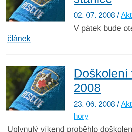
02. 07. 2008
/
Akt
V pátek bude ot
článek
Doškolení
2008
23. 06. 2008
/
Akt
hory
Uplynulý víkend proběhlo doškolení