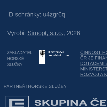
ID schránky: u4zgr6q
Vyrobil
Simopt, s.r.o.
, 2026
ČINNOST H
ZAKLADATEL
ČR JE FIN
HORSKÉ
DOTACEMI 
SLUŽBY
MINISTERS
ROZVOJ A 
PARTNEŘI HORSKÉ SLUŽBY