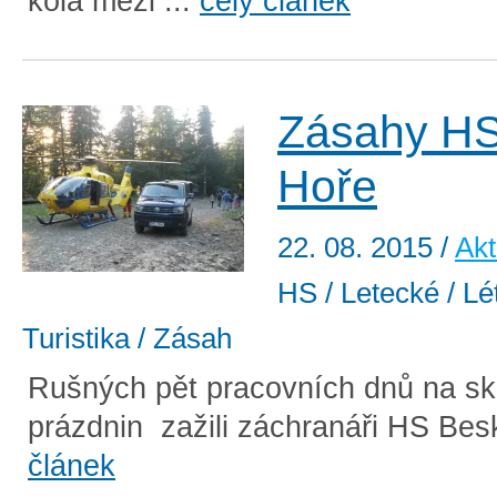
kola mezi ...
celý článek
Zásahy HS
Hoře
22. 08. 2015
/
Akt
HS / Letecké / Lét
Turistika / Zásah
Rušných pět pracovních dnů na sk
prázdnin zažili záchranáři HS Besk
článek