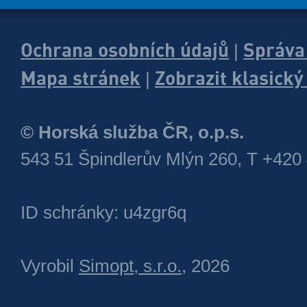
Ochrana osobních údajů
Správa
|
Mapa stránek
Zobrazit klasick
|
© Horská služba ČR, o.p.s.
543 51 Špindlerův Mlýn 260, T +420
ID schránky: u4zgr6q
Vyrobil
Simopt, s.r.o.
, 2026