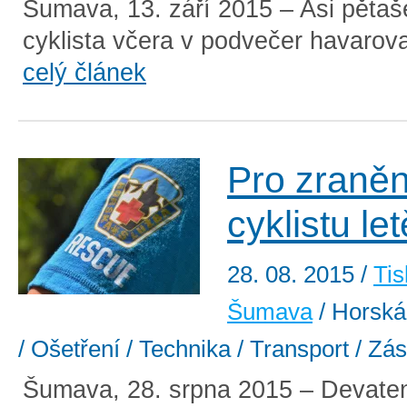
Šumava, 13. září 2015 – Asi pětaš
cyklista včera v podvečer havaroval 
celý článek
Pro zraně
cyklistu let
28. 08. 2015
/
Tis
Šumava
/ Horská
/ Ošetření / Technika / Transport / Zá
Šumava, 28. srpna 2015 – Devaten