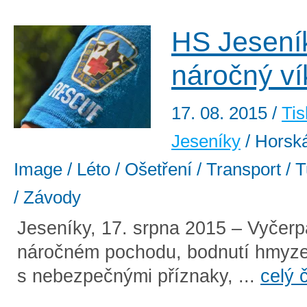
HS Jesení
náročný v
17. 08. 2015
/
Tis
Jeseníky
/ Horská
Image / Léto / Ošetření / Transport / T
/ Závody
Jeseníky, 17. srpna 2015 – Vyčerp
náročném pochodu, bodnutí hmyz
s nebezpečnými příznaky, ...
celý 