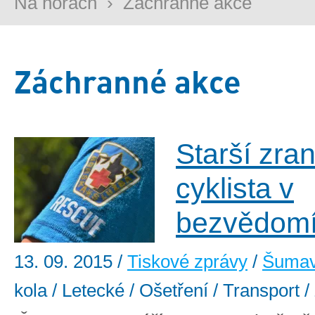
Na horách
›
Záchranné akce
Záchranné akce
Starší zra
cyklista v
bezvědom
13. 09. 2015
/
Tiskové zprávy
/
Šuma
kola / Letecké / Ošetření / Transport 