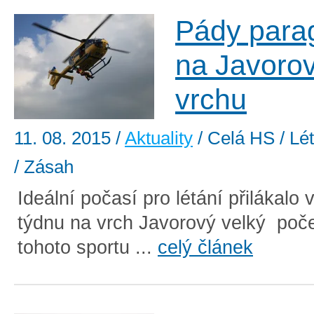
Pády parag
na Javoro
vrchu
11. 08. 2015
/
Aktuality
/ Celá HS / Lét
/ Zásah
Ideální počasí pro létání přilákalo
týdnu na vrch Javorový velký poč
tohoto sportu ...
celý článek