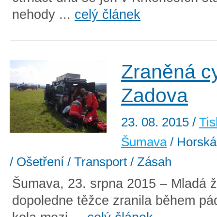
nehody ...
celý článek
Zraněná cy
Zadova
23. 08. 2015
/
Tis
Šumava
/ Horská
/ Ošetření / Transport / Zásah
Šumava, 23. srpna 2015 – Mladá 
dopoledne těžce zranila během pá