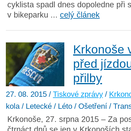
cyklista spadl dnes dopoledne při 
v bikeparku ...
celý článek
Krkonoše v
před jízdo
přilby
27. 08. 2015
/
Tiskové zprávy
/
Krkon
kola / Letecké / Léto / Ošetření / Trans
Krkonoše, 27. srpna 2015 – Za po
čtrnáct dnů se jen v Krkonoších sta