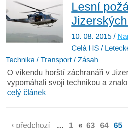
Lesní požá
Jizerských
10. 08. 2015
/
Nap
Celá HS / Letecké
Technika / Transport / Zásah
O víkendu horští záchranáři v Jiz
vypomáhali svoji technikou a znalos
celý článek
předchozí
...
1
«
63
64
65