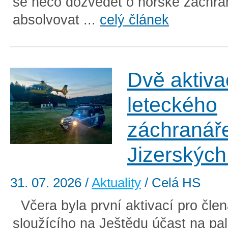
se něco dozvědět o horské záchra
absolvovat ...
celý článek
Dvě aktiva
leteckého
záchranář
Jizerských
31. 07. 2026
/
Aktuality
/ Celá HS
Včera byla první aktivací pro čle
sloužícího na Ještědu účast na pal