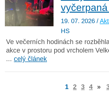
vyčerpaná 
19. 07. 2026
/
Akt
HS
Ve večerních hodinách se rozběhl
akce v prostoru pod vrcholem Vel
...
celý článek
1
2
3
4
»