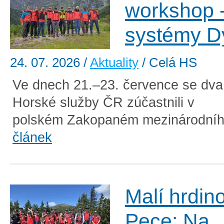
workshop -
systémy 
24. 07. 2026
/
Aktuality
/ Celá HS
Ve dnech 21.–23. července se dva
Horské služby ČR zúčastnili v
polském Zakopaném mezinárodníh
článek
Malí hrdin
Pece: Na