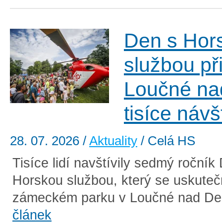
Den s Hor
službou při
Loučné na
tisíce náv
28. 07. 2026
/
Aktuality
/ Celá HS
Tisíce lidí navštívily sedmý ročník
Horskou službou, který se uskutečn
zámeckém parku v Loučné nad De
článek