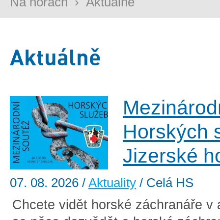
Na horách
›
Aktuálně
Aktuálně
Mezinárod
Horských 
Jizerské h
07. 08. 2026
/
Aktuality
/ Celá HS
Chcete vidět horské záchranáře v 