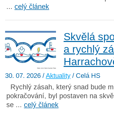
...
celý článek
Skvělá sp
a rychlý z
Harrachov
30. 07. 2026
/
Aktuality
/ Celá HS
Rychlý zásah, který snad bude mí
pokračování, byl postaven na skvě
se ...
celý článek