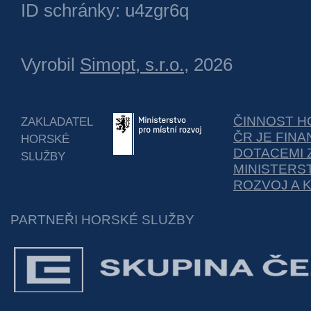
ID schránky: u4zgr6q
Vyrobil
Simopt, s.r.o.
, 2026
ČINNOST H
ZAKLADATEL
ČR JE FIN
HORSKÉ
DOTACEMI 
SLUŽBY
MINISTERS
ROZVOJ A 
PARTNEŘI HORSKÉ SLUŽBY