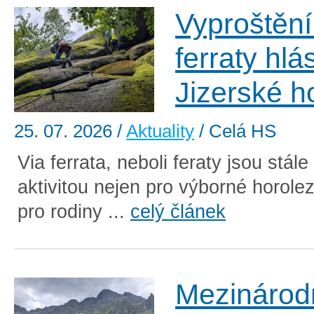
Vyproštěn
ferraty hlá
Jizerské h
25. 07. 2026
/
Aktuality
/ Celá HS
Via ferrata, neboli feraty jsou stále
aktivitou nejen pro výborné horolez
pro rodiny ...
celý článek
Mezinárod