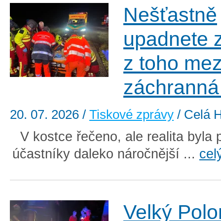
Nešťastně
upadnete z
z toho mez
záchranná
20. 07. 2026
/
Tiskové zprávy
/ Celá 
V kostce řečeno, ale realita byla
účastníky daleko náročnější ...
cel
Velký Pol