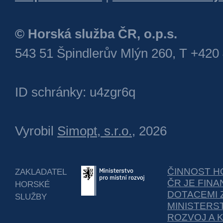
© Horská služba ČR, o.p.s.
543 51 Špindlerův Mlýn 260, T +420
ID schránky: u4zgr6q
Vyrobil
Simopt, s.r.o.
, 2026
ČINNOST H
ZAKLADATEL
ČR JE FIN
HORSKÉ
DOTACEMI 
SLUŽBY
MINISTERS
ROZVOJ A 