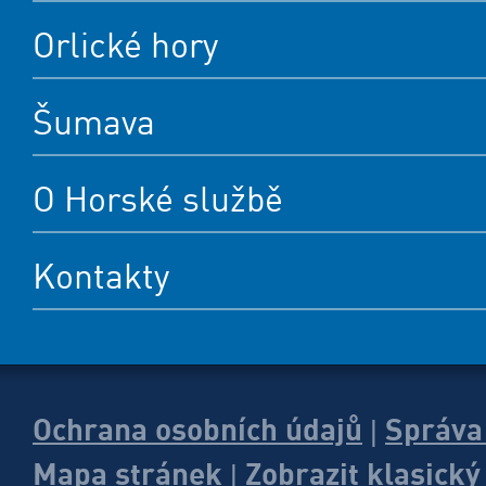
Orlické hory
Šumava
O Horské službě
Kontakty
Ochrana osobních údajů
Správa
|
Mapa stránek
Zobrazit klasick
|