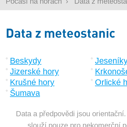
Počasí na horách
›
Data z meteosta
Data z meteostanic
Beskydy
Jeseník
Jizerské hory
Krkonoš
Krušné hory
Orlické 
Šumava
Data a předpovědi jsou orientační.
slouží pouze pro nekomerční po