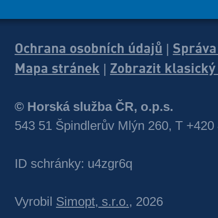
Ochrana osobních údajů
Správa
|
Mapa stránek
Zobrazit klasick
|
© Horská služba ČR, o.p.s.
543 51 Špindlerův Mlýn 260, T +420
ID schránky: u4zgr6q
Vyrobil
Simopt, s.r.o.
, 2026