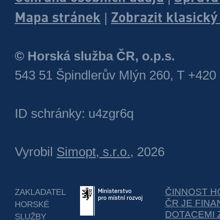
Mapa stránek
Zobrazit klasick
|
© Horská služba ČR, o.p.s.
543 51 Špindlerův Mlýn 260, T +420
ID schránky: u4zgr6q
Vyrobil
Simopt, s.r.o.
, 2026
ČINNOST H
ZAKLADATEL
ČR JE FIN
HORSKÉ
DOTACEMI 
SLUŽBY