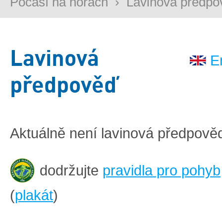
Počasí na horách
›
Lavinová předpo
Lavinová
E
předpověď
Aktuálně není lavinová předpově
dodržujte
pravidla pro pohyb
(
plakát
)