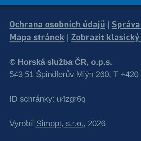
Ochrana osobních údajů
Správa
|
Mapa stránek
Zobrazit klasick
|
© Horská služba ČR, o.p.s.
543 51 Špindlerův Mlýn 260, T +420
ID schránky: u4zgr6q
Vyrobil
Simopt, s.r.o.
, 2026