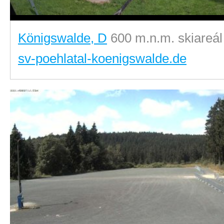
Königswalde, D
600 m.n.m. skiareál
sv-poehlatal-koenigswalde.de