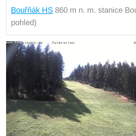
Bouřňák HS
860 m n. m. stanice Bo
pohled)