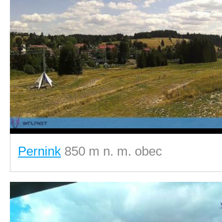
Pernink
850 m n. m. obec