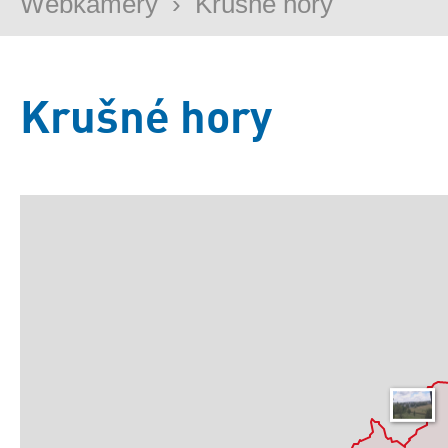
Webkamery
›
Krušné hory
Krušné hory
Základní
Satelitní
Turistická