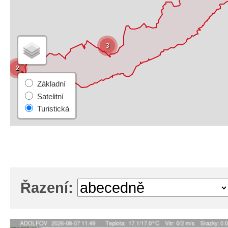
3
2
Řazení: