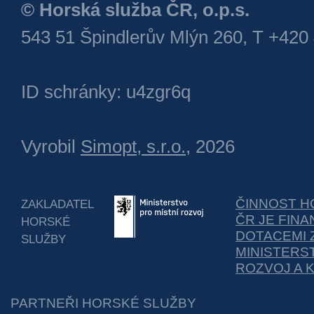
© Horská služba ČR, o.p.s.
543 51 Špindlerův Mlýn 260, T +420
ID schránky: u4zgr6q
Vyrobil
Simopt, s.r.o.
, 2026
ČINNOST H
ZAKLADATEL
ČR JE FIN
HORSKÉ
DOTACEMI 
SLUŽBY
MINISTERS
ROZVOJ A 
PARTNEŘI HORSKÉ SLUŽBY