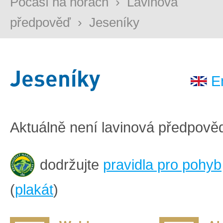
Počasí na horách
›
Lavinová
předpověď
›
Jeseníky
Jeseníky
E
Aktuálně není lavinová předpově
dodržujte
pravidla pro pohyb
(
plakát
)