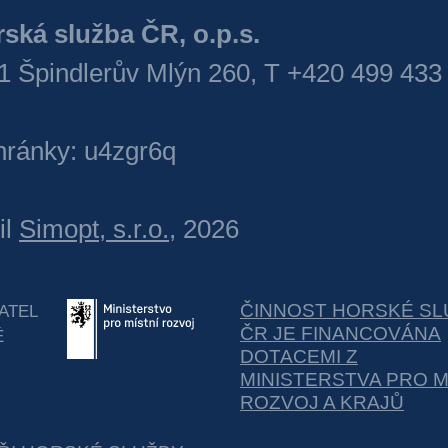
ská služba ČR, o.p.s.
1 Špindlerův Mlýn 260, T +420 499 433
hránky: u4zgr6q
il
Simopt, s.r.o.
, 2026
ČINNOST HORSKÉ SL
ATEL
ČR JE FINANCOVÁNA
É
DOTACEMI Z
MINISTERSTVA PRO M
ROZVOJ A KRAJŮ