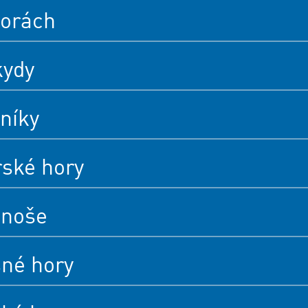
orách
kydy
níky
rské hory
onoše
né hory