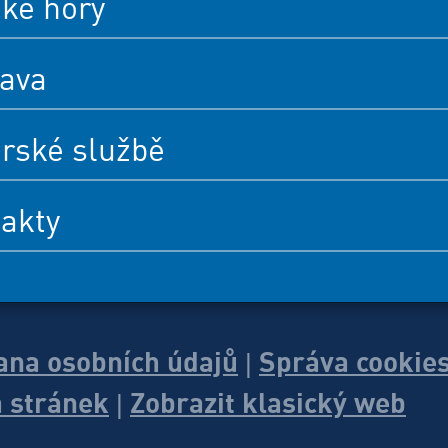
cké hory
ava
rské službě
akty
ana osobních údajů
Správa cookie
|
 stránek
Zobrazit klasický web
|