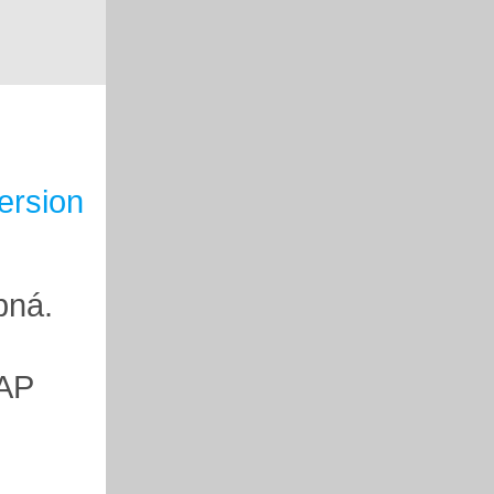
ersion
pná.
AP