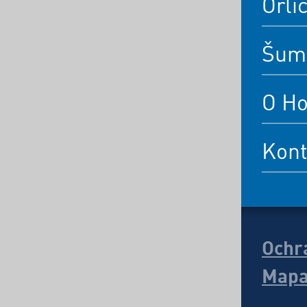
Orli
Šum
O Ho
Kont
Ochr
Mapa