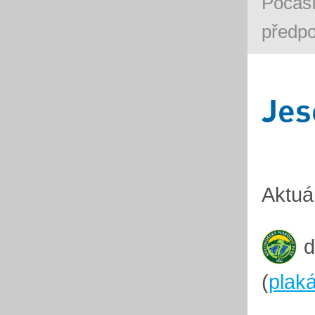
Počasí
předp
Jes
Aktuá
d
(
plaká