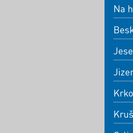
Na h
Bes
Jese
Jize
Krk
Kruš