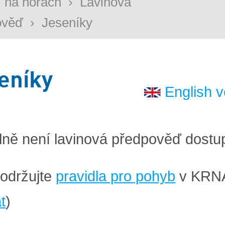
 na horách
›
Lavinová
ověď
›
Jeseníky
eníky
English v
lně není lavinová předpověď dostu
održujte
pravidla pro pohyb
v KRN
t
)