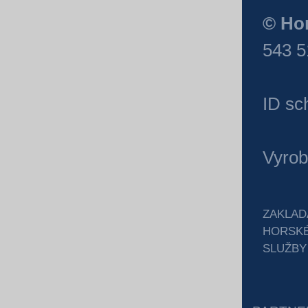
© Hor
543 5
ID sc
Vyrob
ZAKLAD
HORSK
SLUŽBY