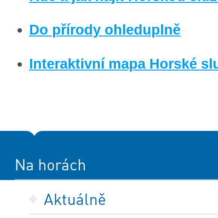
Do přírody ohleduplně
Interaktivní mapa Horské sl
Na horách
Aktuálně