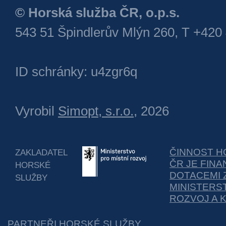
© Horská služba ČR, o.p.s.
543 51 Špindlerův Mlýn 260, T +420
ID schránky: u4zgr6q
Vyrobil
Simopt, s.r.o.
, 2026
ČINNOST H
ZAKLADATEL
ČR JE FIN
HORSKÉ
DOTACEMI 
SLUŽBY
MINISTERS
ROZVOJ A 
PARTNEŘI HORSKÉ SLUŽBY