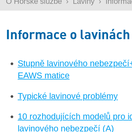
O Horské službě
›
Laviny
›
Informa
Informace o lavinách
Stupně lavinového nebezpečí
EAWS matice
Typické lavinové problémy
10 rozhodujících modelů pro id
lavinového nebezpečí (A)