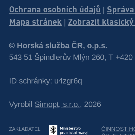
Ochrana osobních údajů
Správa
|
Mapa stránek
Zobrazit klasick
|
© Horská služba ČR, o.p.s.
543 51 Špindlerův Mlýn 260, T +420
ID schránky: u4zgr6q
Vyrobil
Simopt, s.r.o.
, 2026
ČINNOST H
ZAKLADATEL