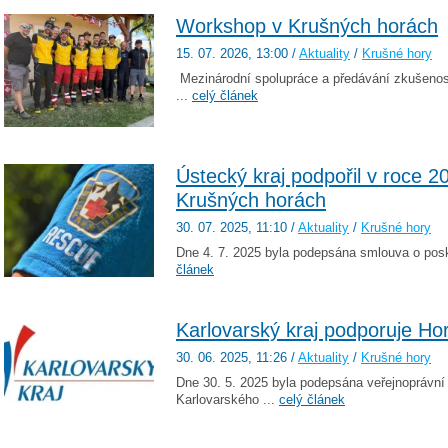
Workshop v Krušných horách
15. 07. 2026
, 13:00
/
Aktuality
/
Krušné hory
Mezinárodní spolupráce a předávání zkušenost
...
celý článek
Ústecký kraj podpořil v roce 2
Krušných horách
30. 07. 2025
, 11:10
/
Aktuality
/
Krušné hory
Dne 4. 7. 2025 byla podepsána smlouva o posky
článek
Karlovarský kraj podporuje Ho
30. 06. 2025
, 11:26
/
Aktuality
/
Krušné hory
Dne 30. 5. 2025 byla podepsána veřejnoprávní
Karlovarského ...
celý článek