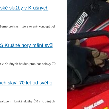
rské služby v Krušných
eme prohlásit, že zvolený koncept byl
HS Krušné hory mění svůj
 v Krušných horách probíhat oslavy 70 ...
ch slaví 70 let od svého
í založení Horské služby ČR v Krušných