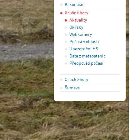
Krkonoše
Krušné hory
Aktuality
Okrsky
Webkamery
Počasí v oblasti
Upozornění HS
Data z meteostanic
Předpověď počasí
Orlické hory
Šumava