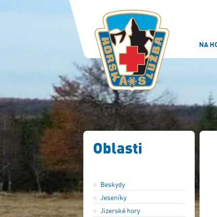
NA H
Oblasti
Beskydy
Jeseníky
Jizerské hory