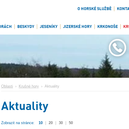
O HORSKÉ SLUŽBĚ
KONT
ORÁCH
BESKYDY
JESENÍKY
JIZERSKÉ HORY
KRKONOŠE
KR
Oblasti
›
Krušné hory
›
Aktuality
Aktuality
Zobrazit na stránce:
10
|
20
|
30
|
50