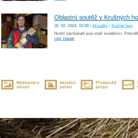
Oblastní soutěž v Krušných h
26. 02. 2024
, 10:00
/
Aktuality
/
Krušné hory
Horští záchranáři jsou staří soutěživci. Potvrdil
celý článek