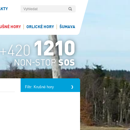
AKTY
UŠNÉ HORY
ORLICKÉ HORY
ŠUMAVA
Filtr: Krušné hory