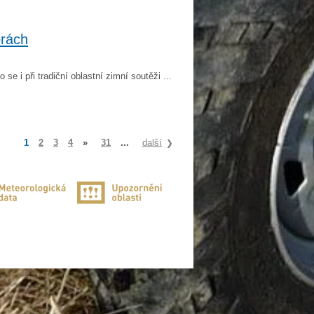
orách
o se i při tradiční oblastní zimní soutěži ...
1
2
3
4
»
31
...
další