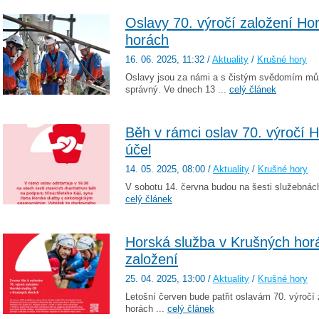
Oslavy 70. výročí založení Ho
horách
16. 06. 2025
, 11:32
/
Aktuality
/
Krušné hory
Oslavy jsou za námi a s čistým svědomím můž
správný. Ve dnech 13 ...
celý článek
Běh v rámci oslav 70. výročí 
účel
14. 05. 2025
, 08:00
/
Aktuality
/
Krušné hory
V sobotu 14. června budou na šesti služebnách
celý článek
Horská služba v Krušných horá
založení
25. 04. 2025
, 13:00
/
Aktuality
/
Krušné hory
Letošní červen bude patřit oslavám 70. výroč
horách ...
celý článek