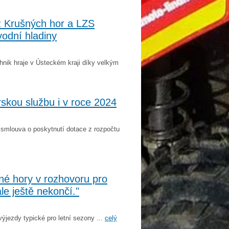
z Krušných hor a LZS
vodní hladiny
hnik hraje v Ústeckém kraji díky velkým
rskou službu i v roce 2024
 smlouva o poskytnutí dotace z rozpočtu
né hory v rozhovoru pro
le ještě nekončí."
výjezdy typické pro letní sezony ...
celý