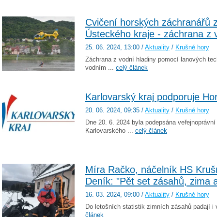
Cvičení horských záchranářů 
Ústeckého kraje - záchrana z 
25. 06. 2024
, 13:00
/
Aktuality
/
Krušné hory
Záchrana z vodní hladiny pomocí lanových tec
vodním ...
celý článek
Karlovarský kraj podporuje Ho
20. 06. 2024
, 09:35
/
Aktuality
/
Krušné hory
Dne 20. 6. 2024 byla podepsána veřejnoprávní
Karlovarského ...
celý článek
Míra Račko, náčelník HS Kruš
Deník: "Pět set zásahů, zima a
16. 03. 2024
, 09:00
/
Aktuality
/
Krušné hory
Do letošních statistik zimních zásahů padají i 
článek