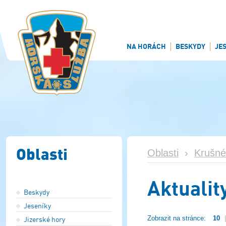
NA HORÁCH
BESKYDY
JE
Oblasti
Oblasti
›
Krušné
Aktualit
Beskydy
Jeseníky
Zobrazit na stránce:
10
|
Jizerské hory