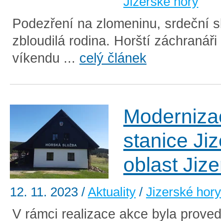
Jizerské hory
Podezření na zlomeninu, srdeční sl
zbloudilá rodina. Horští záchranáři
víkendu ...
celý článek
Moderniza
stanice Jiz
oblast Jiz
12. 11. 2023
/
Aktuality
/
Jizerské hory
V rámci realizace akce byla prov