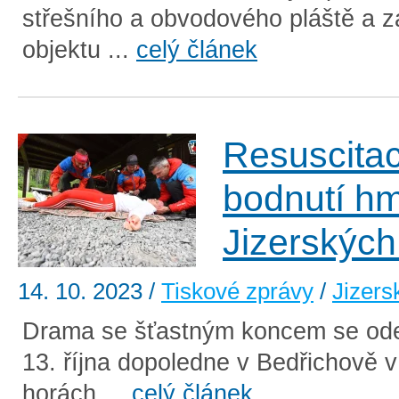
střešního a obvodového pláště a z
objektu ...
celý článek
Resuscita
bodnutí h
Jizerských
14. 10. 2023
/
Tiskové zprávy
/
Jizers
Drama se šťastným koncem se ode
13. října dopoledne v Bedřichově v
horách ...
celý článek