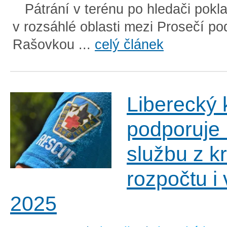
Pátrání v terénu po hledači pokl
v rozsáhlé oblasti mezi Prosečí p
Rašovkou ...
celý článek
Liberecký 
podporuje
službu z k
rozpočtu i 
2025