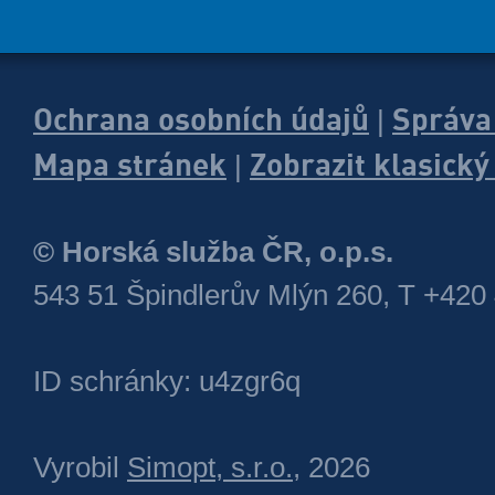
Ochrana osobních údajů
Správa
|
Mapa stránek
Zobrazit klasick
|
© Horská služba ČR, o.p.s.
543 51 Špindlerův Mlýn 260, T +420
ID schránky: u4zgr6q
Vyrobil
Simopt, s.r.o.
, 2026