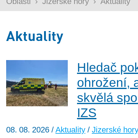
Oblasti
›
Jizerské hory
›
Aktuality
Aktuality
Hledač po
ohrožení, 
skvělá spo
IZS
08. 08. 2026
/
Aktuality
/
Jizerské hor