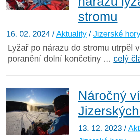
nárazu lyž
stromu
16. 02. 2024
/
Aktuality
/
Jizerské hor
Lyžař po nárazu do stromu utrpěl 
poranění dolní končetiny ...
celý č
Náročný v
Jizerských
13. 12. 2023
/
Akt