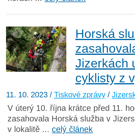
Horská sl
zasahoval
Jizerkách 
cyklisty z 
11. 10. 2023
/
Tiskové zprávy
/
Jizers
V úterý 10. října krátce před 11. h
zasahovala Horská služba v Jizer
v lokalitě ...
celý článek