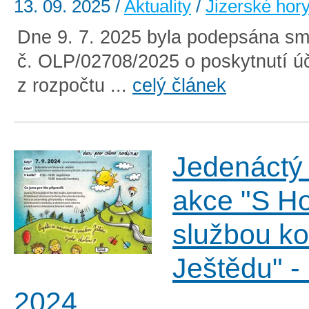
13. 09. 2025
/
Aktuality
/
Jizerské hor
Dne 9. 7. 2025 byla podepsána sm
č. OLP/02708/2025 o poskytnutí ú
z rozpočtu ...
celý článek
Jedenáctý 
akce "S H
službou k
Ještědu" - 
2024