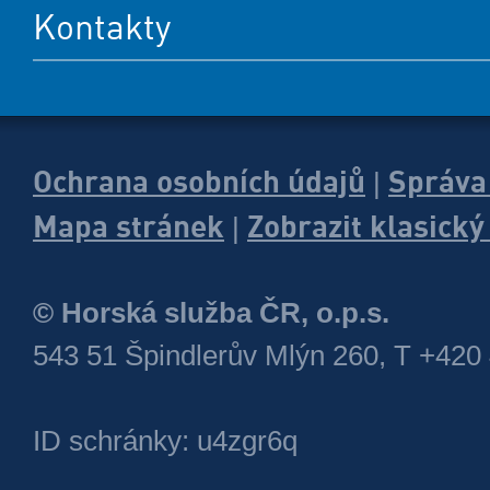
Kontakty
Ochrana osobních údajů
Správa
|
Mapa stránek
Zobrazit klasick
|
© Horská služba ČR, o.p.s.
543 51 Špindlerův Mlýn 260, T +420
ID schránky: u4zgr6q