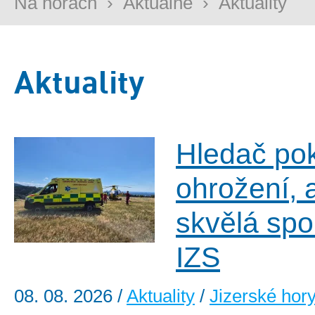
Na horách
›
Aktuálně
›
Aktuality
Aktuality
Hledač po
ohrožení, 
skvělá spo
IZS
08. 08. 2026
/
Aktuality
/
Jizerské hor