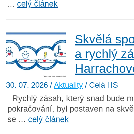
...
celý článek
Skvělá sp
a rychlý z
Harrachov
30. 07. 2026
/
Aktuality
/ Celá HS
Rychlý zásah, který snad bude mí
pokračování, byl postaven na skvě
se ...
celý článek