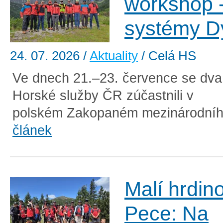
workshop -
systémy 
24. 07. 2026
/
Aktuality
/ Celá HS
Ve dnech 21.–23. července se dva
Horské služby ČR zúčastnili v
polském Zakopaném mezinárodníh
článek
Malí hrdin
Pece: Na