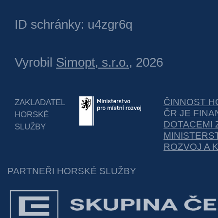
ID schránky: u4zgr6q
Vyrobil
Simopt, s.r.o.
, 2026
ČINNOST H
ZAKLADATEL
ČR JE FIN
HORSKÉ
DOTACEMI 
SLUŽBY
MINISTERS
ROZVOJ A 
PARTNEŘI HORSKÉ SLUŽBY