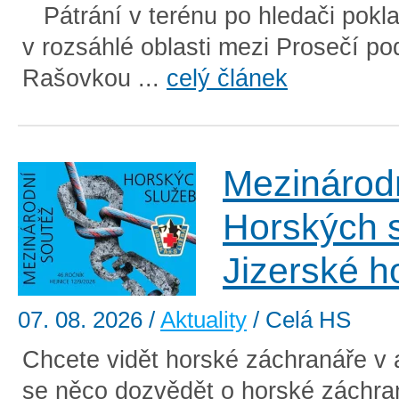
Pátrání v terénu po hledači pokl
v rozsáhlé oblasti mezi Prosečí p
Rašovkou ...
celý článek
Mezinárod
Horských 
Jizerské h
07. 08. 2026
/
Aktuality
/ Celá HS
Chcete vidět horské záchranáře v 
se něco dozvědět o horské záchra