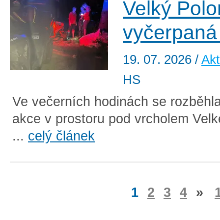
Velký Pol
vyčerpaná 
19. 07. 2026
/
Akt
HS
Ve večerních hodinách se rozběhl
akce v prostoru pod vrcholem Vel
...
celý článek
1
2
3
4
»