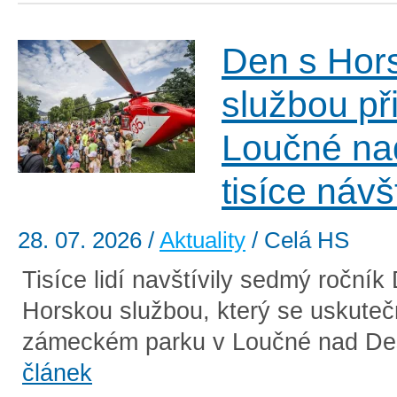
Den s Hor
službou při
Loučné na
tisíce náv
28. 07. 2026
/
Aktuality
/ Celá HS
Tisíce lidí navštívily sedmý ročník
Horskou službou, který se uskutečn
zámeckém parku v Loučné nad De
článek