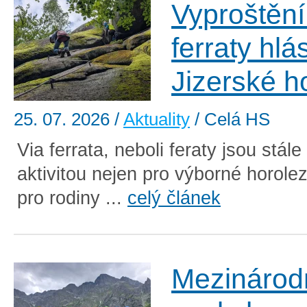
Vyproštěn
ferraty hlá
Jizerské h
25. 07. 2026
/
Aktuality
/ Celá HS
Via ferrata, neboli feraty jsou stále
aktivitou nejen pro výborné horolez
pro rodiny ...
celý článek
Mezinárod