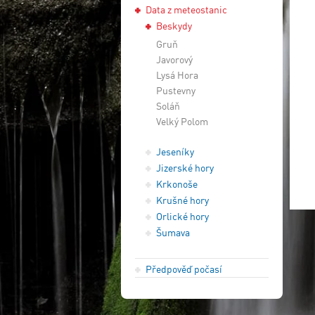
Data z meteostanic
Beskydy
Gruň
Javorový
Lysá Hora
Pustevny
Soláň
Velký Polom
Jeseníky
Jizerské hory
Krkonoše
Krušné hory
Orlické hory
Šumava
Předpověď počasí