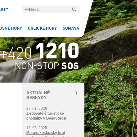
AKTY
UŠNÉ HORY
ORLICKÉ HORY
ŠUMAVA
AKTUÁLNĚ
BESKYDY
27. 01. 2026
Zledovatělé turistické
chodníky v Beskydech
13. 08. 2025
Moravskoslezský kraj