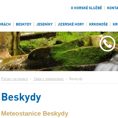
O HORSKÉ SLUŽBĚ
KONT
ORÁCH
BESKYDY
JESENÍKY
JIZERSKÉ HORY
KRKONOŠE
KR
Počasí na horách
›
Data z meteostanic
›
Beskydy
Beskydy
Meteostanice Beskydy