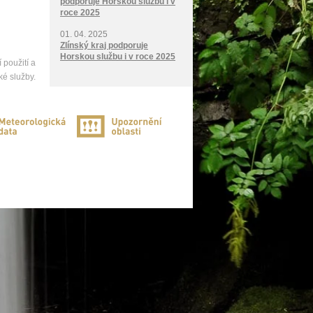
podporuje Horskou službu i v
roce 2025
01. 04. 2025
Zlínský kraj podporuje
Horskou službu i v roce 2025
 použití a
ké služby.