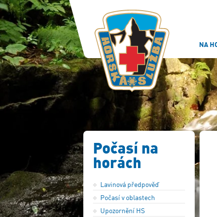
NA H
Počasí na
horách
Lavinová předpověď
Počasí v oblastech
Upozornění HS