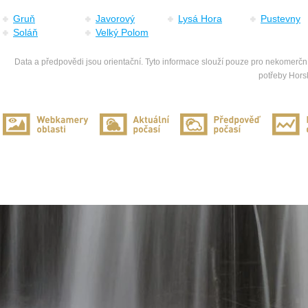
Gruň
Javorový
Lysá Hora
Pustevny
Soláň
Velký Polom
Data a předpovědi jsou orientační. Tyto informace slouží pouze pro nekomerční
potřeby Hors