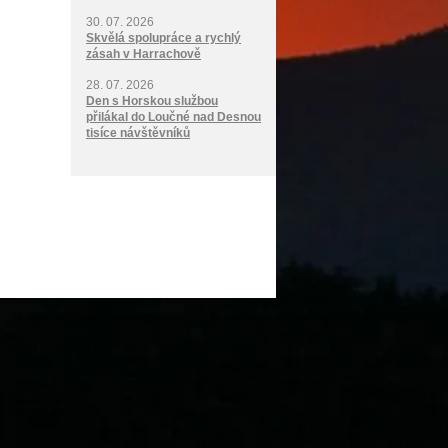
30. 07. 2026
Skvělá spolupráce a rychlý
zásah v Harrachově
28. 07. 2026
Den s Horskou službou
přilákal do Loučné nad Desnou
tisíce návštěvníků