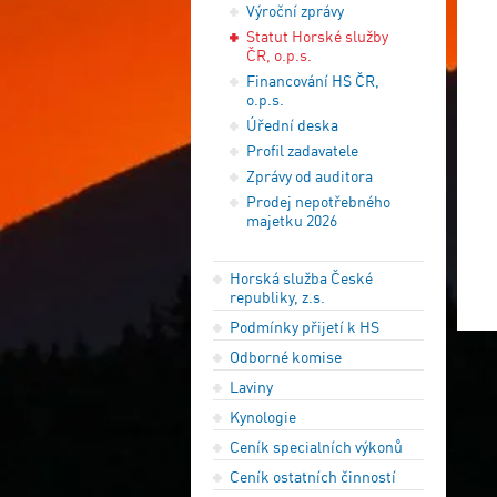
Výroční zprávy
Statut Horské služby
ČR, o.p.s.
Financování HS ČR,
o.p.s.
Úřední deska
Profil zadavatele
Zprávy od auditora
Prodej nepotřebného
majetku 2026
Horská služba České
republiky, z.s.
Podmínky přijetí k HS
Odborné komise
Laviny
Kynologie
Ceník specialních výkonů
Ceník ostatních činností