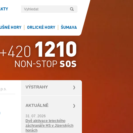
AKTY
UŠNÉ HORY
ORLICKÉ HORY
ŠUMAVA
VÝSTRAHY
.p.s.
,
AKTUÁLNĚ
31. 07. 2026
Dvě aktivace leteckého
záchranáře HS v Jizerských
horách