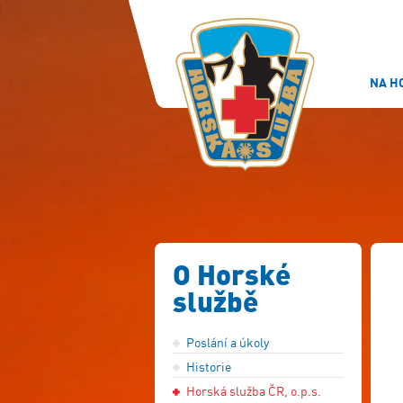
NA H
O Horské
službě
Poslání a úkoly
Historie
Horská služba ČR, o.p.s.