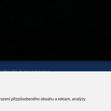
LUŽBY ČR JE FINANCOVÁNA
ERSTVA PRO MÍSTNÍ ROZVOJ A
obrazení přizpůsobeného obsahu a reklam, analýzy