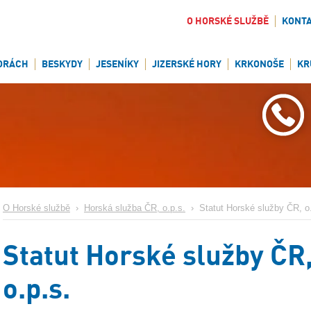
O HORSKÉ SLUŽBĚ
KONT
ORÁCH
BESKYDY
JESENÍKY
JIZERSKÉ HORY
KRKONOŠE
KR
O Horské službě
›
Horská služba ČR, o.p.s.
›
Statut Horské služby ČR, o
Statut Horské služby ČR
o.p.s.