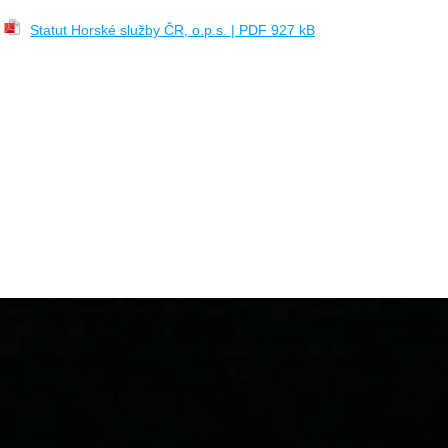
Statut Horské služby ČR, o.p.s. | PDF 927 kB