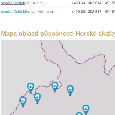
stanice Skřítek
+420 601 302 614
49° 59
(869 m n. m.)
stanice Dolní Morava
+420 601 302 617
50° 9'
(750 m n. m.)
Mapa oblasti působnosti Horské služb