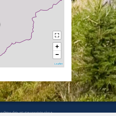
+
−
Leaflet
LUŽBY ČR JE FINANCOVÁNA