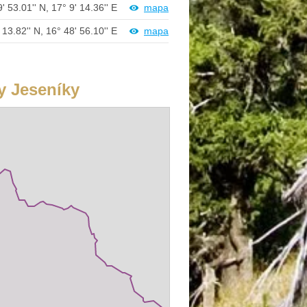
' 53.01'' N, 17° 9' 14.36'' E
mapa
 13.82'' N, 16° 48' 56.10'' E
mapa
y Jeseníky