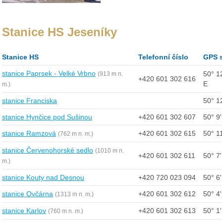
Stanice HS Jeseníky
Stanice HS
Telefonní číslo
GPS 
stanice Paprsek - Velké Vrbno
50° 12
(913 m n.
+420 601 302 616
E
m.)
stanice Franciska
50° 12
stanice Hynčice pod Sušinou
+420 601 302 607
50° 9'
stanice Ramzová
+420 601 302 615
50° 11
(762 m n. m.)
stanice Červenohorské sedlo
(1010 m n.
+420 601 302 611
50° 7'
m.)
stanice Kouty nad Desnou
+420 720 023 094
50° 6'
stanice Ovčárna
+420 601 302 612
50° 4'
(1313 m n. m.)
stanice Karlov
+420 601 302 613
50° 1'
(760 m n. m.)