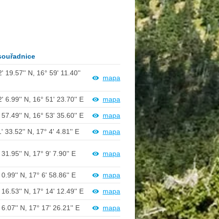
souřadnice
' 19.57'' N, 16° 59' 11.40''
mapa
' 6.99'' N, 16° 51' 23.70'' E
mapa
 57.49'' N, 16° 53' 35.60'' E
mapa
' 33.52'' N, 17° 4' 4.81'' E
mapa
 31.95'' N, 17° 9' 7.90'' E
mapa
 0.99'' N, 17° 6' 58.86'' E
mapa
 16.53'' N, 17° 14' 12.49'' E
mapa
 6.07'' N, 17° 17' 26.21'' E
mapa