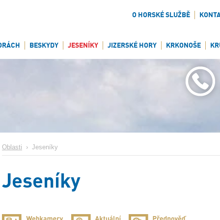
O HORSKÉ SLUŽBĚ
KONT
ORÁCH
BESKYDY
JESENÍKY
JIZERSKÉ HORY
KRKONOŠE
KR
Oblasti
›
Jeseníky
Jeseníky