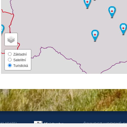
Základní
Satelitní
Turistická
AKLADATEL
ČINNOST HORSKÉ S