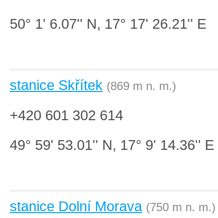
50° 1' 6.07'' N, 17° 17' 26.21'' E
stanice Skřítek
(869 m n. m.)
+420 601 302 614
49° 59' 53.01'' N, 17° 9' 14.36'' E
Základní
Satelitní
Turistická
stanice Dolní Morava
(750 m n. m.)