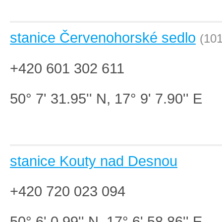
stanice Červenohorské sedlo
(101
+420 601 302 611
50° 7' 31.95'' N, 17° 9' 7.90'' E
stanice Kouty nad Desnou
+420 720 023 094
50° 6' 0.99'' N, 17° 6' 58.86'' E