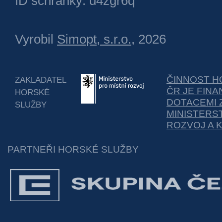
ID schránky: u4zgr6q
Vyrobil
Simopt, s.r.o.
, 2026
ČINNOST H
ZAKLADATEL
ČR JE FIN
HORSKÉ
DOTACEMI 
SLUŽBY
MINISTERS
ROZVOJ A 
PARTNEŘI HORSKÉ SLUŽBY