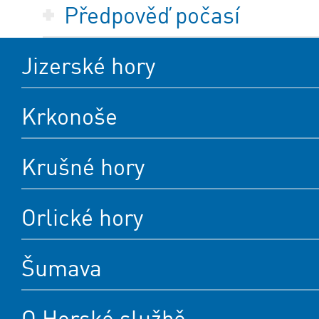
Předpověď počasí
Jizerské hory
Krkonoše
Krušné hory
Orlické hory
Šumava
O Horské službě