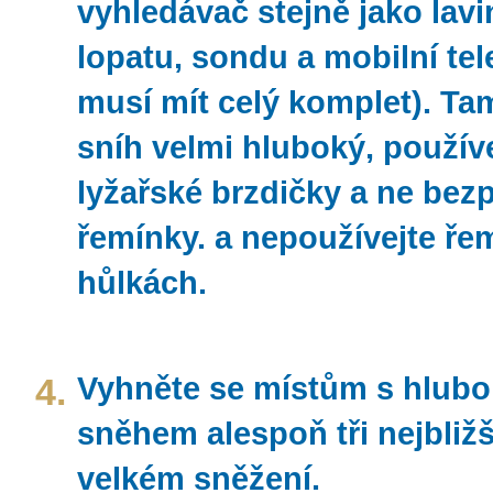
vyhledávač stejně jako lav
lopatu, sondu a mobilní tel
musí mít celý komplet). Tam
sníh velmi hluboký, používe
lyžařské brzdičky a ne bez
řemínky. a nepoužívejte ře
hůlkách.
4.
Vyhněte se místům s hlub
sněhem alespoň tři nejbliž
velkém sněžení.