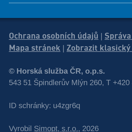
Ochrana osobních údajů
Správa
|
Mapa stránek
Zobrazit klasick
|
© Horská služba ČR, o.p.s.
543 51 Špindlerův Mlýn 260, T +420
ID schránky: u4zgr6q
Vyrobil
Simopt, s.r.o.
, 2026