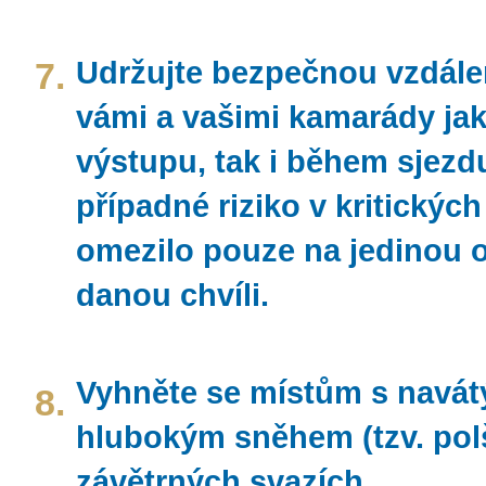
7.
Udržujte bezpečnou vzdále
vámi a vašimi kamarády ja
výstupu, tak i během sjezd
případné riziko v kritický
omezilo pouze na jedinou 
danou chvíli.
Vyhněte se místům s navá
8.
hlubokým sněhem (tzv. pol
závětrných svazích.