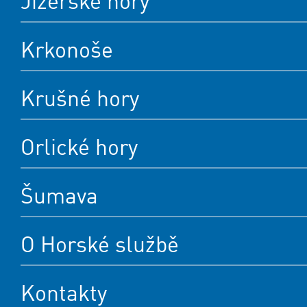
Jizerské hory
Krkonoše
Krušné hory
Orlické hory
Šumava
O Horské službě
Kontakty