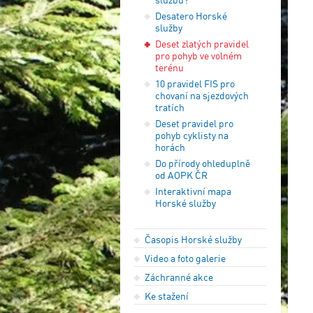
Desatero Horské
služby
Deset zlatých pravidel
pro pohyb ve volném
terénu
10 pravidel FIS pro
chovaní na sjezdových
tratích
Deset pravidel pro
pohyb cyklisty na
horách
Do přírody ohleduplně
od AOPK ČR
Interaktivní mapa
Horské služby
Časopis Horské služby
Video a foto galerie
Záchranné akce
Ke stažení