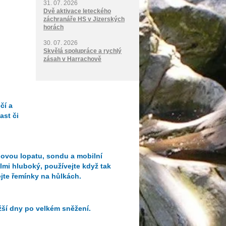
31. 07. 2026
Dvě aktivace leteckého
záchranáře HS v Jizerských
horách
30. 07. 2026
Skvělá spolupráce a rychlý
zásah v Harrachově
čí a
ast či
novou lopatu, sondu a mobilní
elmi hluboký, používejte když tak
jte řemínky na hůlkách.
žší dny po velkém sněžení.