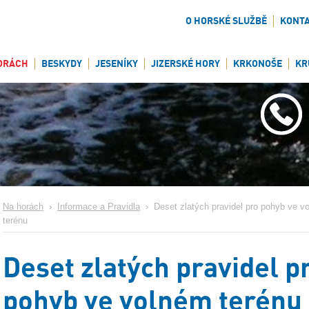
O HORSKÉ SLUŽBĚ
KONT
ORÁCH
BESKYDY
JESENÍKY
JIZERSKÉ HORY
KRKONOŠE
KR
Na horách
›
Informace a Pravidla
›
Deset zlatých pravidel pro pohyb ve v
terénu
Deset zlatých pravidel p
pohyb ve volném terénu