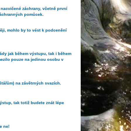
nacvičené záchrany, včetně první
 záchranných pomůcek.
ději, mohlo by to vést k podcenění
ády jak během výstupu, tak i během
mezilo pouze na jedinou osobu v
tářům) na závětrných svazích.
ýstup, tak totiž budete znát lépe
e ne!