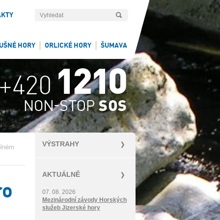
AKTY
UŠNÉ HORY
ORLICKÉ HORY
ŠUMAVA
VÝSTRAHY
olném
AKTUÁLNĚ
ro
07. 08. 2026
Mezinárodní závody Horských
služeb Jizerské hory