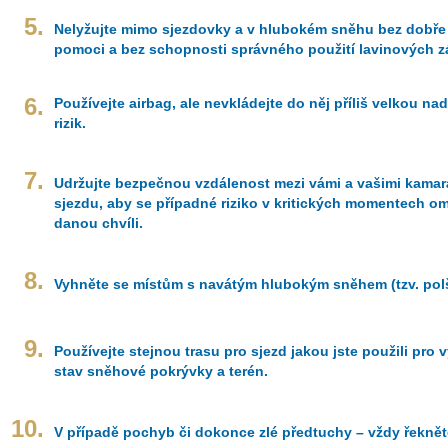
5.
Nelyžujte mimo sjezdovky a v hlubokém sněhu bez dobře 
pomoci a bez schopnosti správného použití lavinových
6.
Používejte airbag, ale nevkládejte do něj příliš velkou na
rizik.
7.
Udržujte bezpečnou vzdálenost mezi vámi a vašimi kamar
sjezdu, aby se případné riziko v kritických momentech o
danou chvíli.
8.
Vyhněte se místům s navátým hlubokým sněhem (tzv. polš
9.
Používejte stejnou trasu pro sjezd jakou jste použili pro v
stav sněhové pokrývky a terén.
10.
V případě pochyb či dokonce zlé předtuchy – vždy řeknět