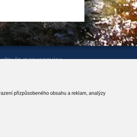
LUŽBY ČR JE FINANCOVÁNA
ERSTVA PRO MÍSTNÍ ROZVOJ A
obrazení přizpůsobeného obsahu a reklam, analýzy