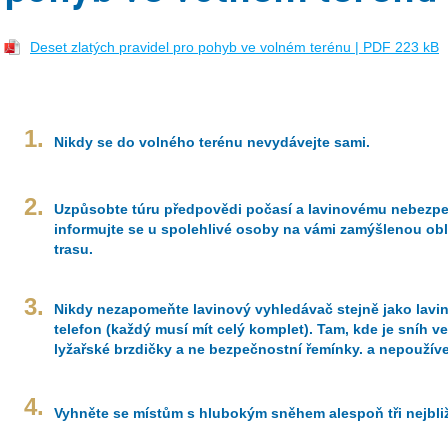
Deset zlatých pravidel pro pohyb ve volném terénu | PDF 223 kB
1.
Nikdy se do volného terénu nevydávejte sami.
2.
Uzpůsobte túru předpovědi počasí a lavinovému nebezpe
informujte se u spolehlivé osoby na vámi zamýšlenou obl
trasu.
3.
Nikdy nezapomeňte lavinový vyhledávač stejně jako lavi
telefon (každý musí mít celý komplet). Tam, kde je sníh v
lyžařské brzdičky a ne bezpečnostní řemínky. a nepoužíve
4.
Vyhněte se místům s hlubokým sněhem alespoň tři nejbli