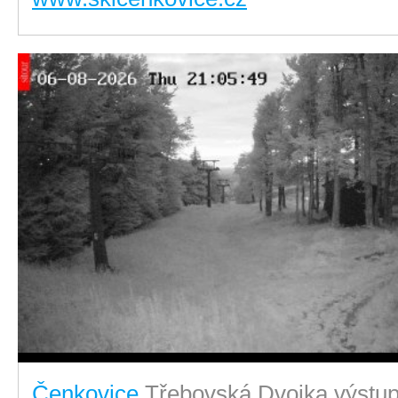
Čenkovice
Třebovská Dvojka výstu