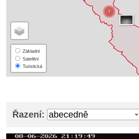
3
Řazení: