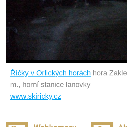
Říčky v Orlických horách
hora Zakle
m., horní stanice lanovky
www.skiricky.cz