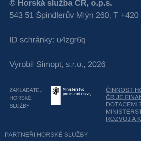
© Horská služba ČR, o.p.s.
543 51 Špindlerův Mlýn 260, T +420
ID schránky: u4zgr6q
Vyrobil
Simopt, s.r.o.
, 2026
ČINNOST H
ZAKLADATEL
ČR JE FIN
HORSKÉ
DOTACEMI 
SLUŽBY
MINISTERS
ROZVOJ A 
PARTNEŘI HORSKÉ SLUŽBY