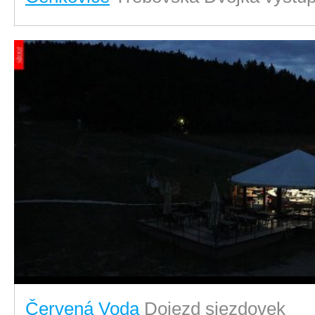
Červená Voda
Dojezd sjezdovek