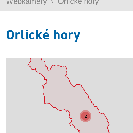
Webkamery
›
Orlické hory
Orlické hory
2
Základní
Satelitní
Turistická