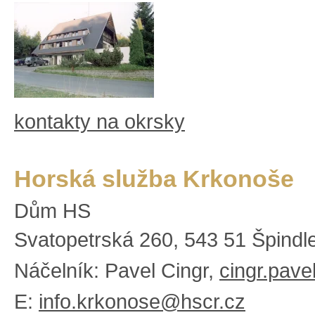
kontakty na okrsky
Horská služba Krkonoše
Dům HS
Svatopetrská 260, 543 51 Špindl
Náčelník: Pavel Cingr,
cingr.pav
E:
info.krkonose@hscr.cz