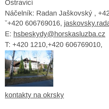
Ostravicí
Náčelník: Radan Jaškovský , +4
ˇ+420 606769016,
jaskovsky.ra
E:
hsbeskydy@horskasluzba.cz
T: +420 1210,+420 606769010,
kontakty na okrsky