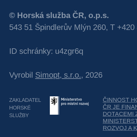
© Horská služba ČR, o.p.s.
543 51 Špindlerův Mlýn 260, T +420
ID schránky: u4zgr6q
Vyrobil
Simopt, s.r.o.
, 2026
ČINNOST H
ZAKLADATEL
ČR JE FIN
HORSKÉ
DOTACEMI 
SLUŽBY
MINISTERS
ROZVOJ A 