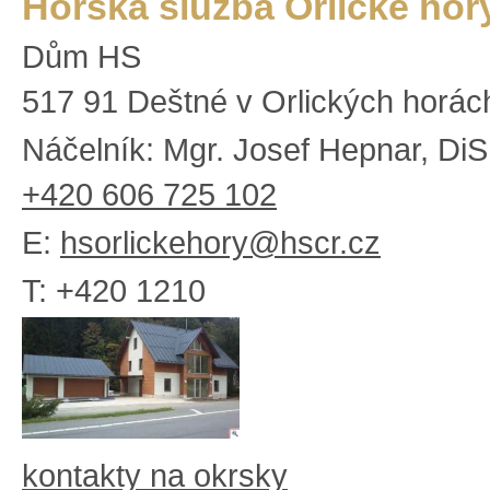
Horská služba Orlické hor
Dům HS
517 91 Deštné v Orlických horác
Náčelník: Mgr. Josef Hepnar, DiS
+420 606 725 102
E:
hsorlickehory@hscr.cz
T: +420 1210
kontakty na okrsky