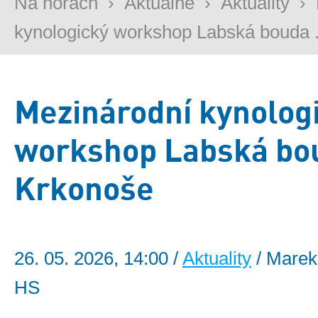
Na horách
›
Aktuálně
›
Aktuality
›
kynologický workshop Labská bouda .
Mezinárodní kynolog
workshop Labská bo
Krkonoše
26. 05. 2026, 14:00 /
Aktuality
/ Marek
HS