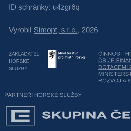
ID schránky: u4zgr6q
Vyrobil
Simopt, s.r.o.
, 2026
ČINNOST H
ZAKLADATEL
ČR JE FIN
HORSKÉ
DOTACEMI 
SLUŽBY
MINISTERS
ROZVOJ A 
PARTNEŘI HORSKÉ SLUŽBY