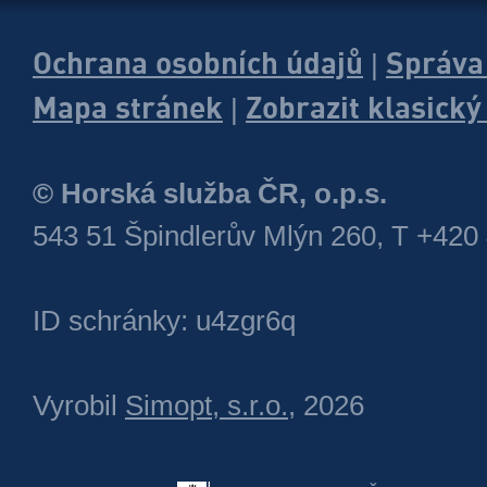
Ochrana osobních údajů
Správa
|
Mapa stránek
Zobrazit klasick
|
© Horská služba ČR, o.p.s.
543 51 Špindlerův Mlýn 260, T +420
ID schránky: u4zgr6q
Vyrobil
Simopt, s.r.o.
, 2026