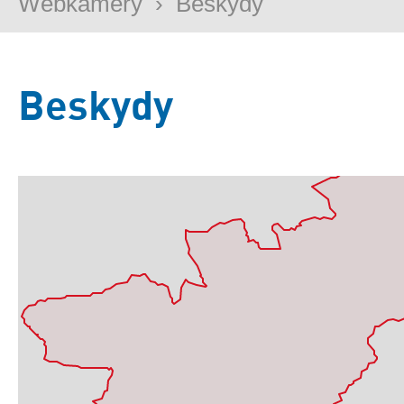
Webkamery
›
Beskydy
Beskydy
Základní
Satelitní
Turistická