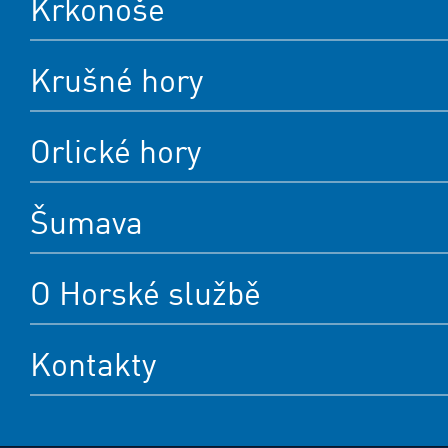
Krkonoše
Krušné hory
Orlické hory
Šumava
O Horské službě
Kontakty