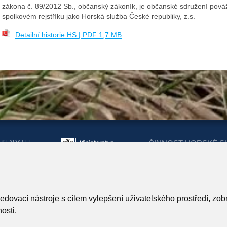
zákona č. 89/2012 Sb., občanský zákoník, je občanské sdružení pováž
spolkovém rejstříku jako Horská služba České republiky, z.s.
Detailní historie HS | PDF 1,7 MB
AKLADATEL
ČINNOST HORSKÉ S
ORSKÉ SLUŽBY
DOTACEMI Z MINIST
KRAJŮ
ARTNEŘI HORSKÉ SLUŽBY
ledovací nástroje s cílem vylepšení uživatelského prostředí, z
osti.