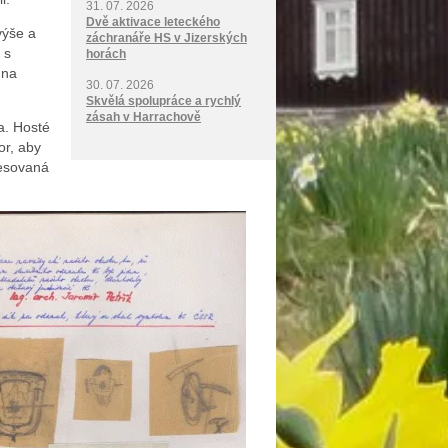
31. 07. 2026
Dvě aktivace leteckého
výše a
záchranáře HS v Jizerských
 s
horách
 na
30. 07. 2026
Skvělá spolupráce a rychlý
zásah v Harrachově
a. Hosté
or, aby
cesovaná