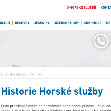
O HORSKÉ SLUŽBĚ
KONT
ORÁCH
BESKYDY
JESENÍKY
JIZERSKÉ HORY
KRKONOŠE
KR
O Horské službě
›
Historie
Historie Horské služby
První pronikání člověka do neznámých hor s sebou přineslo i první obě
Jednalo se o lovce, bylinkáře a hledače zlata, kteří zabloudili a zahynul