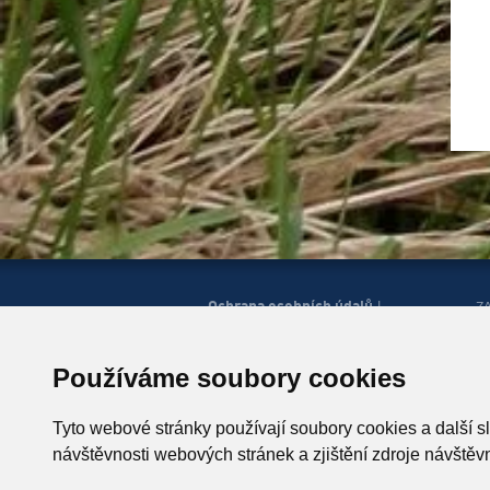
Ochrana osobních údajů
|
Z
Správa cookies
Mapa
H
|
stránek
Zobrazit mobilní
|
web
Používáme soubory cookies
© Horská služba ČR, o.p.s.
P
543 51 Špindlerův Mlýn 260,
Tyto webové stránky používají soubory cookies a další s
T +420 499 433 230
návštěvnosti webových stránek a zjištění zdroje návštěvn
ID schránky: u4zgr6q