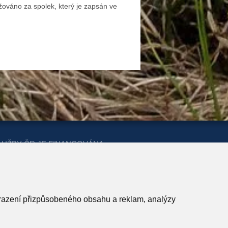
ováno za spolek, který je zapsán ve
LUŽBY ČR JE FINANCOVÁNA
ERSTVA PRO MÍSTNÍ ROZVOJ A
obrazení přizpůsobeného obsahu a reklam, analýzy