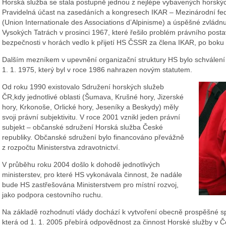
Horská služba se stala postupně jednou z nejlépe vybavených horský
Pravidelná účast na zasedáních a kongresech IKAR – Mezinárodní fe
(Union Internationale des Associations d’Alpinisme) a úspěšné zvlád
Vysokých Tatrách v prosinci 1967, které řešilo problém právního post
bezpečnosti v horách vedlo k přijetí HS ČSSR za člena IKAR, po boku
Dalším mezníkem v upevnění organizační struktury HS bylo schválení 
1. 1. 1975, který byl v roce 1986 nahrazen novým statutem.
Od roku 1990 existovalo Sdružení horských služeb
ČR,kdy jednotlivé oblasti (Šumava, Krušné hory, Jizerské
hory, Krkonoše, Orlické hory, Jeseníky a Beskydy) měly
svoji právní subjektivitu. V roce 2001 vznikl jeden právní
subjekt – občanské sdružení Horská služba České
republiky. Občanské sdružení bylo financováno převážně
z rozpočtu Ministerstva zdravotnictví.
V průběhu roku 2004 došlo k dohodě jednotlivých
ministerstev, pro které HS vykonávala činnost, že nadále
bude HS zastřešována Ministerstvem pro místní rozvoj,
jako podpora cestovního ruchu.
Na základě rozhodnutí vlády dochází k vytvoření obecně prospěšné sp
která od 1. 1. 2005 přebírá odpovědnost za činnost Horské služby v Če