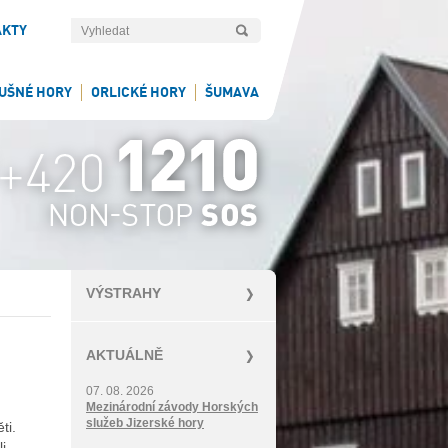
AKTY
UŠNÉ HORY
ORLICKÉ HORY
ŠUMAVA
VÝSTRAHY
AKTUÁLNĚ
07. 08. 2026
Mezinárodní závody Horských
služeb Jizerské hory
ti.
i.