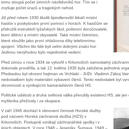
tomu stoupá počet zimních návštěvníků hor. Tím se i
zvyšuje počet úrazů a tragických nehod.
Již před rokem 1930 školili špindlerovští lékaři místní
hasiče v poskytování první pomoci v horách. K hasičům se
přidružili instruktoři lyžařských škol, poštovní doručovatelé,
lesní dělníci a místní obyvatelé. Také místní četnictvo,
které sloužilo jako první ohlašovna díky telefonnímu
spojení. Všichni tito lidé byli velmi dobrými znalci hor.
Jedinou nevýhodou bylo nejednotné vedení.
Před zimou v roce 1934 se vytvořil v Krkonoších samostatný záchranný
dokonale prověřila, a tak 12. května 1935 byla založena jednotná org
Předsedou byl okresní hejtman ve Vrchlabí - JUDr. Vladimír Záboj Vai
nedostatkem bylo materiální vybavení členů. Tento nedostatek byl vy
skromností a vynikajícím kamarádstvím členů HS.
Politické události a druhá světová válka přerušily existenci HS, ale je
myšlenka přežívaly i za okupace.
V září 1945 dochází k obnovení činnosti Horské služby
pod názvem Horská záchranná služba (HZS) v
Krkonoších. Postupně vznikají záchranářské spolky i v
jiných oblastech. V roce 1948 – Jeseníky, Šumava, 1949 –