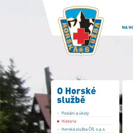
NA H
O Horské
službě
Poslání a úkoly
Historie
Horská služba ČR, o.p.s.