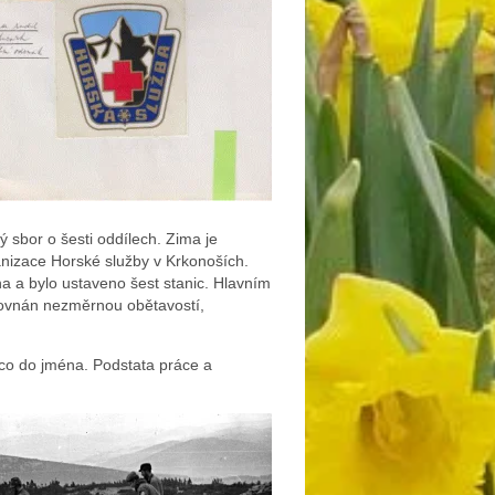
 sbor o šesti oddílech. Zima je
anizace Horské služby v Krkonoších.
na a bylo ustaveno šest stanic. Hlavním
rovnán nezměrnou obětavostí,
n co do jména. Podstata práce a