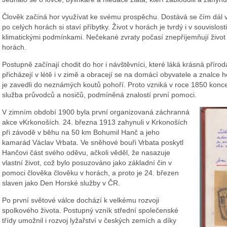
Člověk začíná hor využívat ke svému prospěchu. Dostává se čím dál 
po celých horách si staví příbytky. Život v horách je tvrdý i v souvislosti
klimatickými podmínkami. Nečekané zvraty počasí znepříjemňují život
horách.
Postupně začínají chodit do hor i návštěvníci, které láká krásná přírod
přicházejí v létě i v zimě a obracejí se na domácí obyvatele a znalce h
je zavedli do neznámých koutů pohoří. Proto vzniká v roce 1850 kon
služba průvodců a nosičů, podmíněná znalostí první pomoci.
V zimním období 1900 byla první organizovaná záchranná
akce vKrkonoších. 24. března 1913 zahynuli v Krkonoších
při závodě v běhu na 50 km Bohumil Hanč a jeho
kamarád Václav Vrbata. Ve sněhové bouři Vrbata poskytl
Hančovi část svého oděvu, ačkoli věděl, že nasazuje
vlastní život, což bylo posuzováno jako základní čin v
pomoci člověka člověku v horách, a proto je 24. březen
slaven jako Den Horské služby v ČR.
Po první světové válce dochází k velkému rozvoji
spolkového života. Postupný vzník střední společenské
třídy umožnil i rozvoj lyžařství v českých zemích a díky