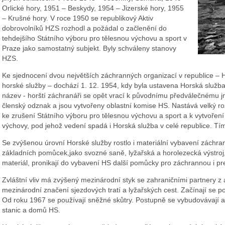
Orlické hory, 1951 – Beskydy, 1954 – Jizerské hory, 1955
– Krušné hory. V roce 1950 se republikový Aktiv
dobrovolníků HZS rozhodl a požádal o začlenění do
tehdejšího Státního výboru pro tělesnou výchovu a sport v
Praze jako samostatný subjekt. Byly schváleny stanovy
HZS.
Ke sjednocení dvou největších záchranných organizací v republice – 
horské služby – dochází 1. 12. 1954, kdy byla ustavena Horská služ
název - horští záchranáři se opět vrací k původnímu předválečnému 
členský odznak a jsou vytvořeny oblastní komise HS. Nastává velký ro
ke zrušení Státního výboru pro tělesnou výchovu a sport a k vytvoře
výchovy, pod jehož vedení spadá i Horská služba v celé republice. Tí
Se zvýšenou úrovní Horské služby rostlo i materiální vybavení záchra
základních pomůcek,jako svozné saně, lyžařská a horolezecká výstroj,
materiál, pronikají do vybavení HS další pomůcky pro záchrannou i pre
Zvláštní vliv má zvýšený mezinárodní styk se zahraničními partnery z
mezinárodní značení sjezdových tratí a lyžařských cest. Začínají se p
Od roku 1967 se používají sněžné skůtry. Postupně se vybudovávají a
stanic a domů HS.