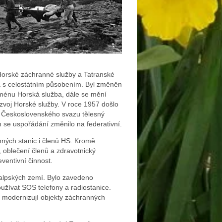
Horské záchranné služby a Tatranské
ba s celostátním působením. Byl změněn
jménu Horská služba, dále se mění
zvoj Horské služby. V roce 1957 došlo
ní Československého svazu tělesný
m se uspořádání změnilo na federativní.
nných stanic i členů HS. Kromě
 oblečení členů a zdravotnický
ventivní činnost.
 alpských zemí. Bylo zavedeno
oužívat SOS telefony a radiostanice.
 modernizují objekty záchranných