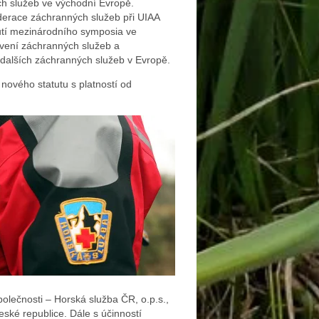
ch služeb ve východní Evropě.
derace záchranných služeb při UIAA
nutí mezinárodního symposia ve
avení záchranných služeb a
 dalších záchranných služeb v Evropě.
nového statutu s platností od
olečnosti – Horská služba ČR, o.p.s.,
ské republice. Dále s účinností