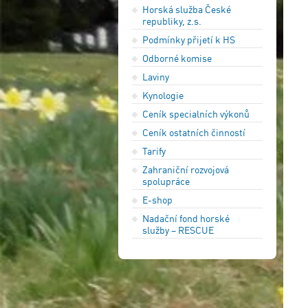
Horská služba České
republiky, z.s.
Podmínky přijetí k HS
Odborné komise
Laviny
Kynologie
Ceník specialních výkonů
Ceník ostatních činností
Tarify
Zahraniční rozvojová
spolupráce
E-shop
Nadační fond horské
služby – RESCUE