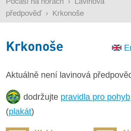
Počasí na horách
›
Lavinová
předpověď
›
Krkonoše
Krkonoše
E
Aktuálně není lavinová předpově
dodržujte
pravidla pro pohyb
(
plakát
)