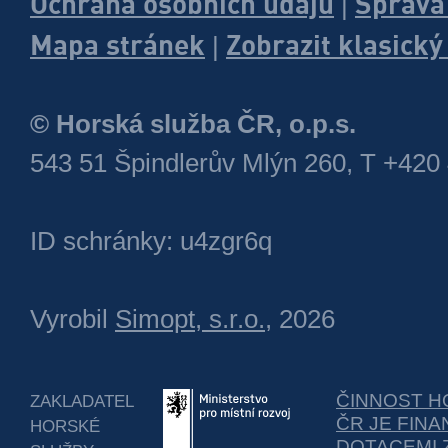
Ochrana osobních údajů
Správa
|
Mapa stránek
Zobrazit klasick
|
© Horská služba ČR, o.p.s.
543 51 Špindlerův Mlýn 260, T +420
ID schránky: u4zgr6q
Vyrobil
Simopt, s.r.o.
, 2026
ČINNOST H
ZAKLADATEL
ČR JE FIN
HORSKÉ
DOTACEMI 