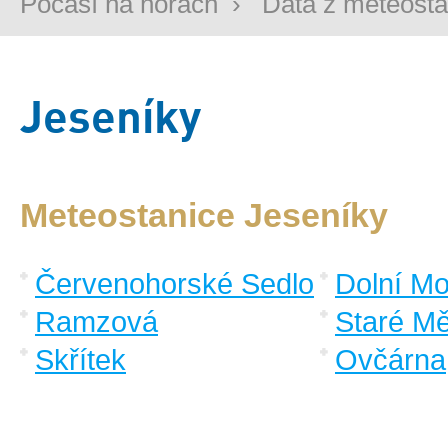
Počasí na horách
›
Data z meteosta
Jeseníky
Meteostanice Jeseníky
Červenohorské Sedlo
Dolní M
Ramzová
Staré M
Skřítek
Ovčárna