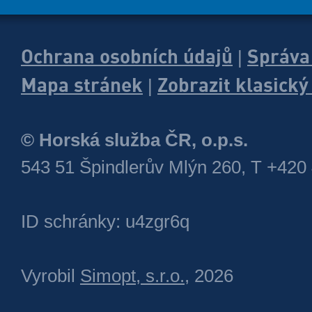
Ochrana osobních údajů
Správa
|
Mapa stránek
Zobrazit klasick
|
© Horská služba ČR, o.p.s.
543 51 Špindlerův Mlýn 260, T +420
ID schránky: u4zgr6q
Vyrobil
Simopt, s.r.o.
, 2026