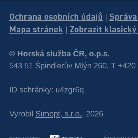
Ochrana osobních údajů
Správa
|
Mapa stránek
Zobrazit klasick
|
© Horská služba ČR, o.p.s.
543 51 Špindlerův Mlýn 260, T +420
ID schránky: u4zgr6q
Vyrobil
Simopt, s.r.o.
, 2026