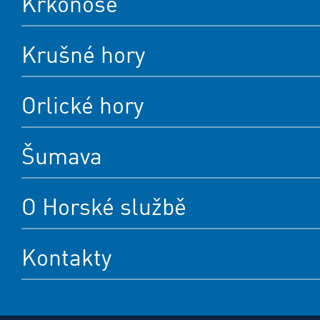
Krkonoše
Krušné hory
Orlické hory
Šumava
O Horské službě
Kontakty