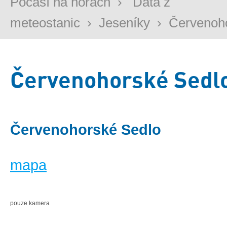
Počasí na horách
›
Data z
meteostanic
›
Jeseníky
›
Červenoh
Červenohorské Sedl
Červenohorské Sedlo
mapa
pouze kamera