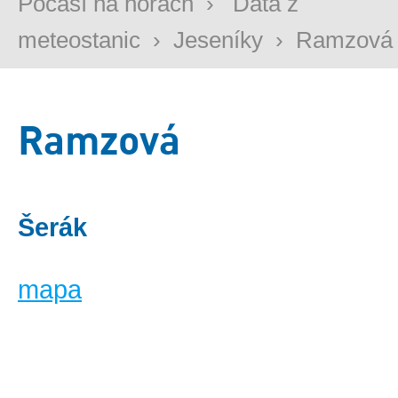
Počasí na horách
›
Data z
meteostanic
›
Jeseníky
›
Ramzová
Ramzová
Šerák
mapa