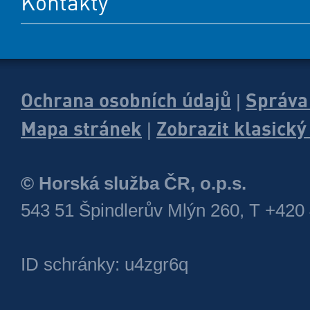
Kontakty
Ochrana osobních údajů
Správa
|
Mapa stránek
Zobrazit klasick
|
© Horská služba ČR, o.p.s.
543 51 Špindlerův Mlýn 260, T +420
ID schránky: u4zgr6q