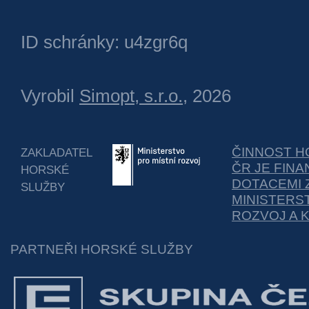
ID schránky: u4zgr6q
Vyrobil
Simopt, s.r.o.
, 2026
ČINNOST H
ZAKLADATEL
ČR JE FIN
HORSKÉ
DOTACEMI 
SLUŽBY
MINISTERS
ROZVOJ A 
PARTNEŘI HORSKÉ SLUŽBY