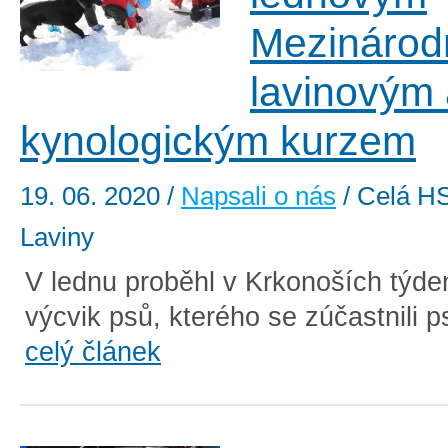
Mezinárod
lavinovým
kynologickým kurzem
19. 06. 2020
/
Napsali o nás
/ Celá HS
Laviny
V lednu proběhl v Krkonoších týde
výcvik psů, kterého se zúčastnili ps
celý článek