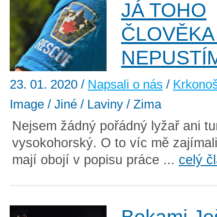
JÁ TOHO
ČLOVĚKA
NEPUSTÍ
23. 01. 2020
/
Napsali o nás
/
Krkono
Image / Jiné / Laviny / Zima
Nejsem žádný pořádný lyžař ani tur
vysokohorský. O to víc mě zajímali 
mají obojí v popisu práce ...
celý č