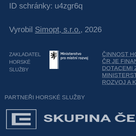
ID schránky: u4zgr6q
Vyrobil
Simopt, s.r.o.
, 2026
ČINNOST H
ZAKLADATEL
ČR JE FIN
HORSKÉ
DOTACEMI 
SLUŽBY
MINISTERS
ROZVOJ A 
PARTNEŘI HORSKÉ SLUŽBY