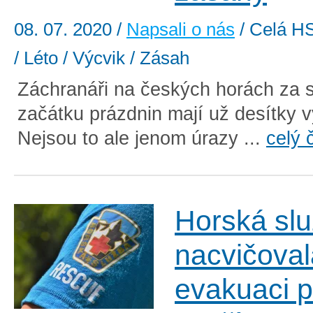
08. 07. 2020
/
Napsali o nás
/ Celá HS
/ Léto / Výcvik / Zásah
Záchranáři na českých horách za 
začátku prázdnin mají už desítky v
Nejsou to ale jenom úrazy ...
celý 
Horská sl
nacvičoval
evakuaci p