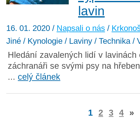
lavin
16. 01. 2020
/
Napsali o nás
/
Krkono
Jiné / Kynologie / Laviny / Technika / 
Hledání zavalených lidí v lavinách c
záchranáři se svými psy na hřebe
...
celý článek
1
2
3
4
»