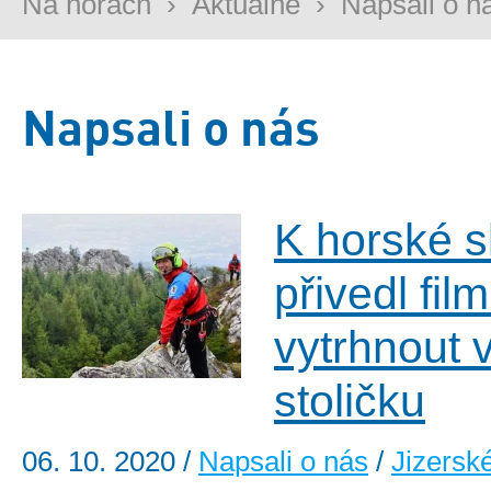
Na horách
›
Aktuálně
›
Napsali o n
Napsali o nás
K horské 
přivedl fil
vytrhnout 
stoličku
06. 10. 2020
/
Napsali o nás
/
Jizersk