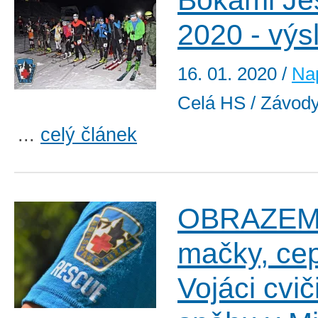
Bokami Je
2020 - výs
16. 01. 2020
/
Nap
Celá HS / Závod
...
celý článek
OBRAZEM:
mačky, cep
Vojáci cviči