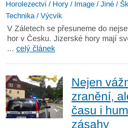
Horolezectví / Hory / Image / Jiné / Š
Technika / Výcvik
V Záletech se přesuneme do nejse
hor v Česku. Jizerské hory mají s
...
celý článek
Nejen váž
zranění, a
času i hu
zásahy