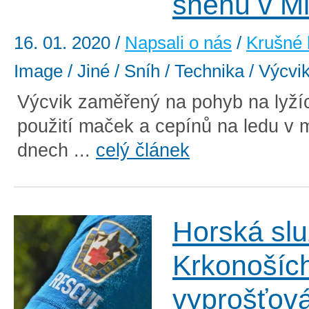
sněhu v M
16. 01. 2020
/
Napsali o nás
/
Krušné 
Image / Jiné / Sníh / Technika / Výcvi
Výcvik zaměřený na pohyb na lyží
použití maček a cepínů na ledu v 
dnech ...
celý článek
Horská slu
Krkonoších
vyprošťován