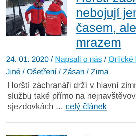
nebojují je
časem, ale
mrazem
24. 01. 2020
/
Napsali o nás
/
Orlické
Jiné / Ošetření / Zásah / Zima
Horští záchranáři drží v hlavní zi
službu také přímo na nejnavštěvov
sjezdovkách ...
celý článek