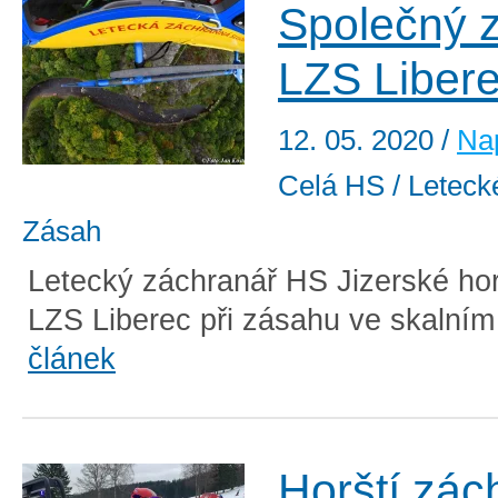
Společný 
LZS Liber
12. 05. 2020
/
Nap
Celá HS / Letecké
Zásah
Letecký záchranář HS Jizerské hor
LZS Liberec při zásahu ve skalním
článek
Horští zác