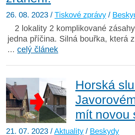
26. 08. 2023
/
Tiskové zprávy
/
Besky
2 lokality 2 komplikované zásahy,
jedna příčina. Silná bouřka, která
...
celý článek
Horská sl
Javorovém
mít novou
21. 07. 2023
/
Aktuality
/
Beskydy