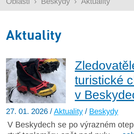
Oblasti
›
Beskydy
›
Aktuality
Aktuality
Zledovatěl
turistické 
v Beskyde
27. 01. 2026
/
Aktuality
/
Beskydy
V Beskydech se po výrazném otepl