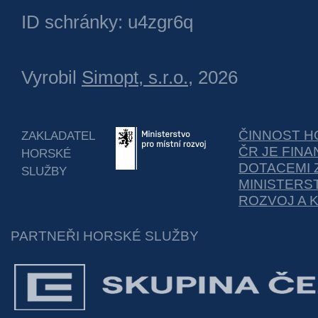
ID schránky: u4zgr6q
Vyrobil
Simopt, s.r.o.
, 2026
ČINNOST H
ZAKLADATEL
ČR JE FIN
HORSKÉ
DOTACEMI 
SLUŽBY
MINISTERS
ROZVOJ A 
PARTNEŘI HORSKÉ SLUŽBY