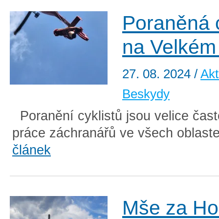
Poraněná c
na Velkém
27. 08. 2024
/
Akt
Beskydy
Poranění cyklistů jsou velice čas
práce záchranářů ve všech oblast
článek
Mše za Ho