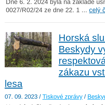
Dne 6. 2. 2024 byla na základě us
0027/R02/24 ze dne 22. 1 ...
celý 
Horská sl
Beskydy v
respektová
zákazu vs
lesa
07. 09. 2023
/
Tiskové zprávy
/
Besky