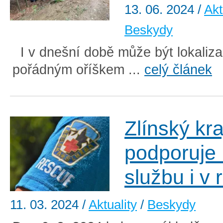
13. 06. 2024
/
Akt
Beskydy
I v dnešní době může být lokaliza
pořádným oříškem ...
celý článek
Zlínský kra
podporuje
službu i v
11. 03. 2024
/
Aktuality
/
Beskydy