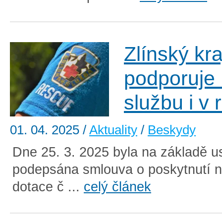
Zlínský kra
podporuje
službu i v
01. 04. 2025
/
Aktuality
/
Beskydy
Dne 25. 3. 2025 byla na základě u
podepsána smlouva o poskytnutí n
dotace č ...
celý článek