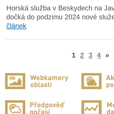
Horská služba v Beskydech na Ja
dočká do podzimu 2024 nové služe
článek
1
2
3
4
»