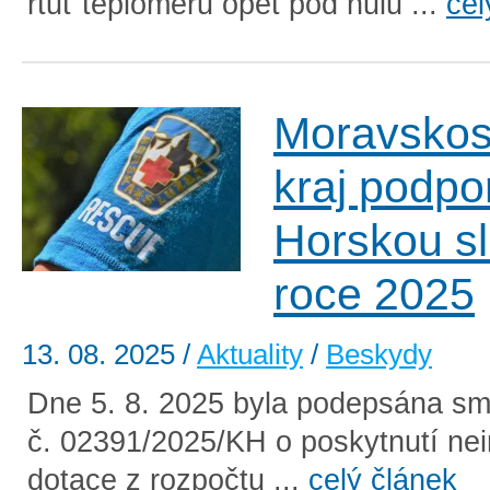
rtuť teploměru opět pod nulu ...
cel
Moravskos
kraj podpo
Horskou sl
roce 2025
13. 08. 2025
/
Aktuality
/
Beskydy
Dne 5. 8. 2025 byla podepsána sm
č. 02391/2025/KH o poskytnutí nei
dotace z rozpočtu ...
celý článek