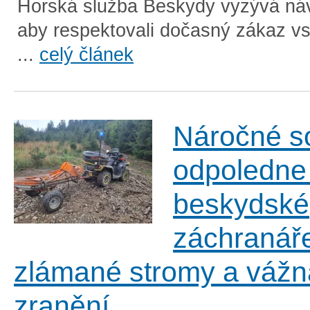
Horská služba Beskydy vyzývá náv
aby respektovali dočasný zákaz vs
...
celý článek
Náročné s
odpoledne
beskydské
záchranář
zlámané stromy a vážn
zranění.