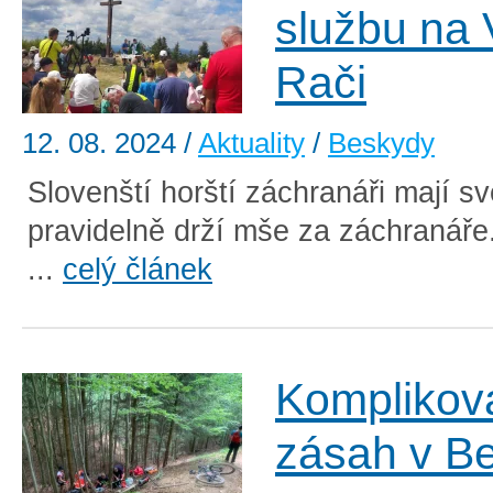
službu na 
Rači
12. 08. 2024
/
Aktuality
/
Beskydy
Slovenští horští záchranáři mají s
pravidelně drží mše za záchranáře.
...
celý článek
Komplikov
zásah v B