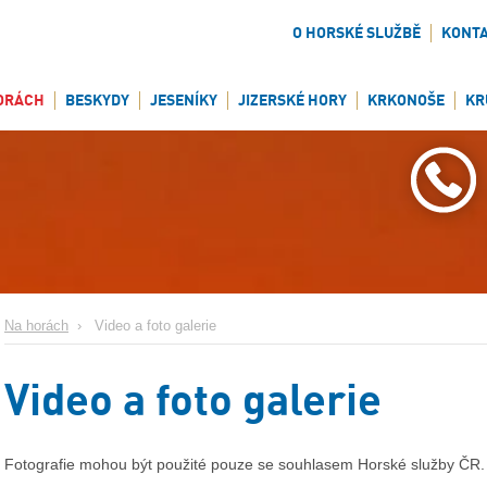
O HORSKÉ SLUŽBĚ
KONT
ORÁCH
BESKYDY
JESENÍKY
JIZERSKÉ HORY
KRKONOŠE
KR
Na horách
›
Video a foto galerie
Video a foto galerie
Fotografie mohou být použité pouze se souhlasem Horské služby ČR.