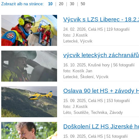
Zobrazit alb na stránce:
10
|
20
|
30
|
50
Výcvik s LZS Liberec - 18.2
24. 02. 2026, Celá HS
|
119 fotografií
foto:
J.Kostík
Letecké, Výcvik
výcvik leteckých záchranářů
16. 10. 2025, Krušné hory
|
56 fotografií
foto:
Kostík Jan
Letecké, Školení, Výcvik
Oslava 90 let HS + závody 
15. 09. 2025, Celá HS
|
153 fotografií
foto:
J.Kostík
Léto, Soutěže, Technika, Závody
Doškolení LZ HS Jizerské h
15. 09. 2025, Celá HS
|
51 fotografií