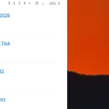
1
2
3
4
»
37
...
další
.2026
 Tisá
HS
ory