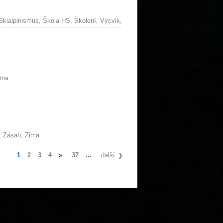
 Skialpinismus, Škola HS, Školení, Výcvik,
ima
t, Zásah, Zima
1
2
3
4
»
37
...
další