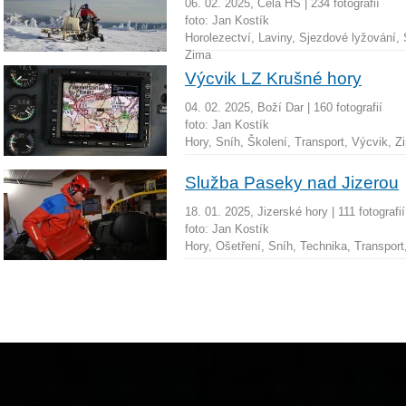
06. 02. 2025, Celá HS
|
234 fotografií
foto:
Jan Kostík
Horolezectví, Laviny, Sjezdové lyžování,
Zima
Výcvik LZ Krušné hory
04. 02. 2025, Boží Dar
|
160 fotografií
foto:
Jan Kostík
Hory, Sníh, Školení, Transport, Výcvik, Z
Služba Paseky nad Jizerou
18. 01. 2025, Jizerské hory
|
111 fotografií
foto:
Jan Kostík
Hory, Ošetření, Sníh, Technika, Transpor