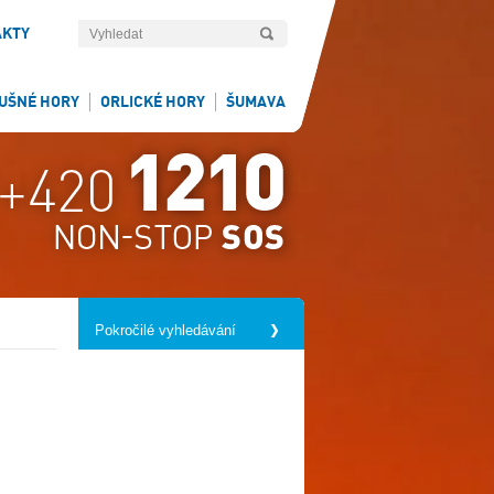
AKTY
UŠNÉ HORY
ORLICKÉ HORY
ŠUMAVA
Pokročilé vyhledávání