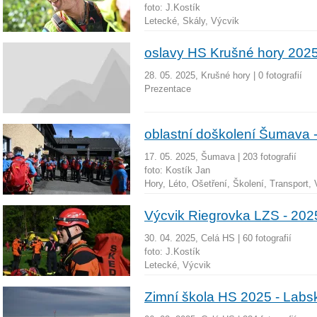
foto:
J.Kostík
Letecké, Skály, Výcvik
oslavy HS Krušné hory 202
28. 05. 2025, Krušné hory
|
0 fotografií
Prezentace
oblastní doškolení Šumava 
17. 05. 2025, Šumava
|
203 fotografií
foto:
Kostík Jan
Hory, Léto, Ošetření, Školení, Transport,
Výcvik Riegrovka LZS - 202
30. 04. 2025, Celá HS
|
60 fotografií
foto:
J.Kostík
Letecké, Výcvik
Zimní škola HS 2025 - Lab