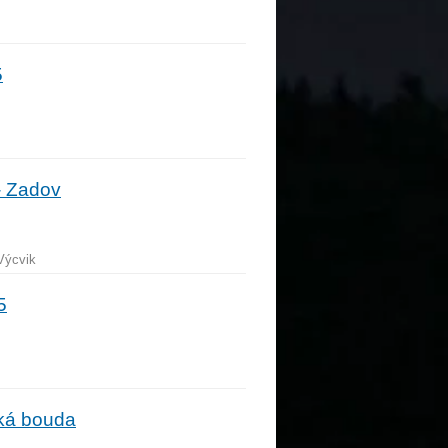
5
- Zadov
 Výcvik
5
ská bouda