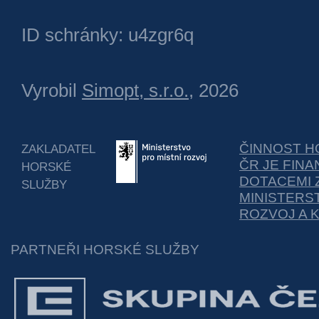
ID schránky: u4zgr6q
Vyrobil
Simopt, s.r.o.
, 2026
ČINNOST H
ZAKLADATEL
ČR JE FIN
HORSKÉ
DOTACEMI 
SLUŽBY
MINISTERS
ROZVOJ A 
PARTNEŘI HORSKÉ SLUŽBY