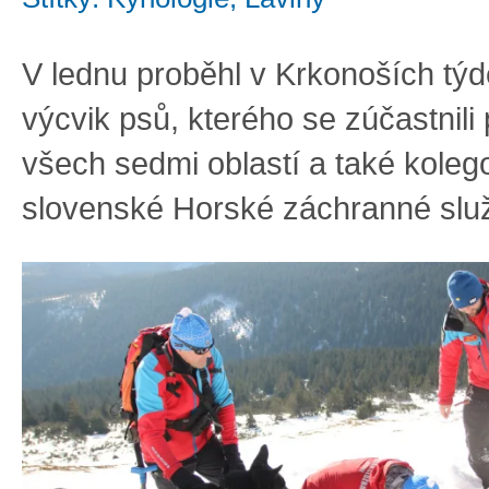
V lednu proběhl v Krkonoších týd
výcvik psů, kterého se zúčastnili
všech sedmi oblastí a také koleg
slovenské Horské záchranné slu