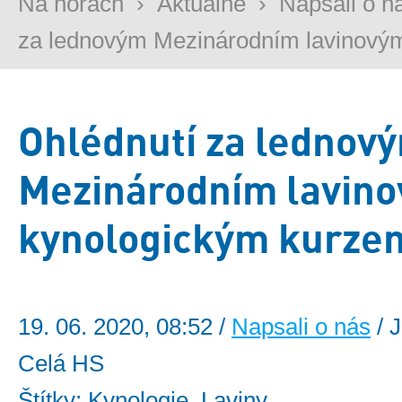
Na horách
›
Aktuálně
›
Napsali o n
za lednovým Mezinárodním lavinovým 
Ohlédnutí za lednov
Mezinárodním lavino
kynologickým kurze
19. 06. 2020, 08:52 /
Napsali o nás
/ 
Celá HS
Štítky: Kynologie, Laviny