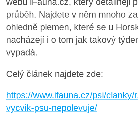
webu iFauna.cz, který detailněji 
průběh. Najdete v něm mnoho za
ohledně plemen, které se u Hors
nacházejí i o tom jak takový týde
vypadá.
Celý článek najdete zde:
https://www.ifauna.cz/psi/clanky/r
vycvik-psu-nepolevuje/