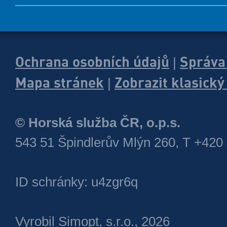
Ochrana osobních údajů
Správa
|
Mapa stránek
Zobrazit klasick
|
© Horská služba ČR, o.p.s.
543 51 Špindlerův Mlýn 260, T +420
ID schránky: u4zgr6q
Vyrobil
Simopt, s.r.o.
, 2026