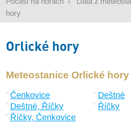
Počasí na horách
›
Data z meteosta
hory
Orlické hory
Meteostanice Orlické hory
Čenkovice
Deštné
Deštné, Říčky
Říčky
Říčky, Čenkovice