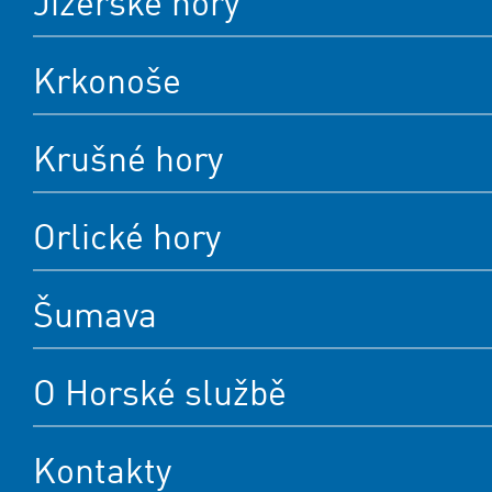
Jizerské hory
Krkonoše
Krušné hory
Orlické hory
Šumava
O Horské službě
Kontakty