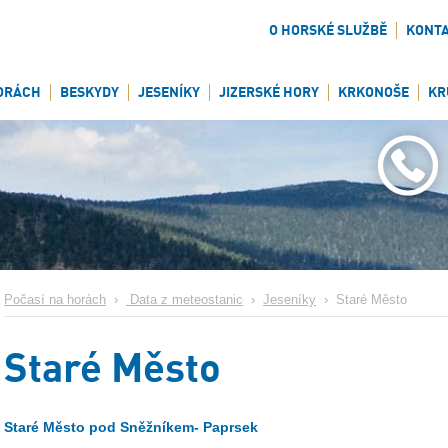
O HORSKÉ SLUŽBĚ
KONT
ORÁCH
BESKYDY
JESENÍKY
JIZERSKÉ HORY
KRKONOŠE
KR
Počasí na horách
›
Data z meteostanic
›
Jeseníky
›
Staré Město
Staré Město
Staré Město pod Sněžníkem- Paprsek