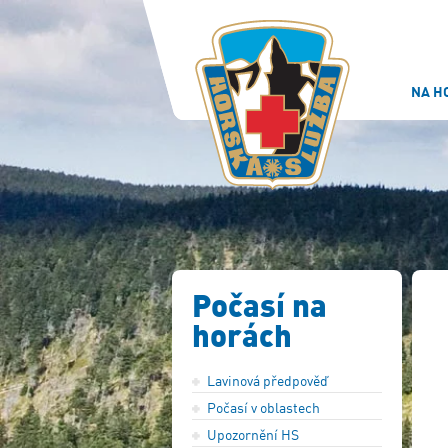
NA H
Počasí na
horách
Lavinová předpověď
Počasí v oblastech
Upozornění HS