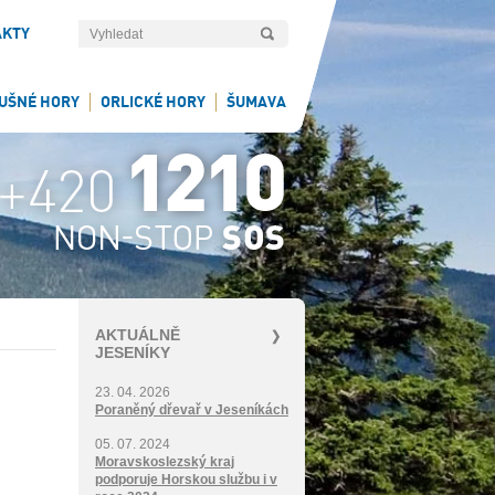
AKTY
UŠNÉ HORY
ORLICKÉ HORY
ŠUMAVA
AKTUÁLNĚ
JESENÍKY
23. 04. 2026
Poraněný dřevař v Jeseníkách
05. 07. 2024
Moravskoslezský kraj
podporuje Horskou službu i v