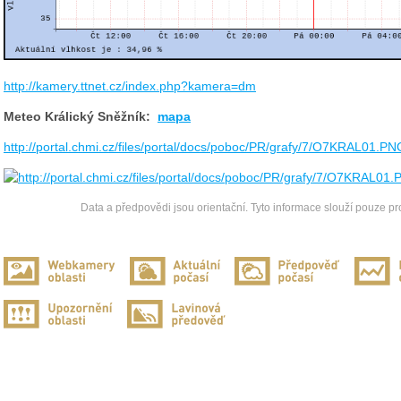
http://kamery.ttnet.cz/index.php?kamera=dm
Meteo Králický Sněžník:
mapa
http://portal.chmi.cz/files/portal/docs/poboc/PR/grafy/7/O7KRAL01.PN
Data a předpovědi jsou orientační. Tyto informace slouží pouze pr