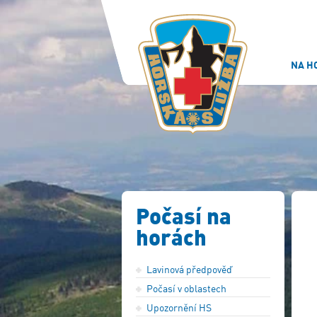
NA H
Počasí na
horách
Lavinová předpověď
Počasí v oblastech
Upozornění HS