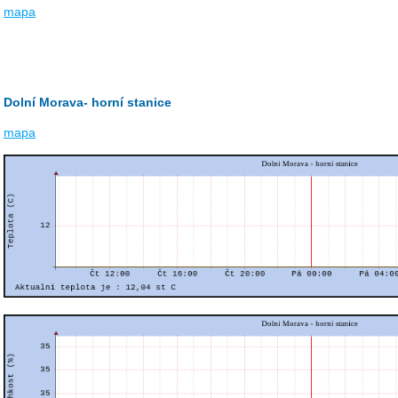
mapa
Dolní Morava- horní stanice
mapa