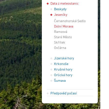
Data z meteostanic
Beskydy
Jeseníky
Červenohorské Sedlo
Dolní Morava
Ramzová
Staré Město
Skřítek
Ovčárna
Jizerské hory
Krkonoše
Krušné hory
Orlické hory
Šumava
Předpověď počasí