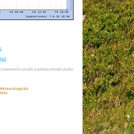
G
o nekomerční použití a potřeby Horské služby.