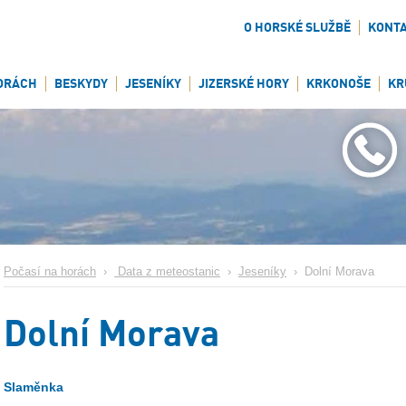
O HORSKÉ SLUŽBĚ
KONT
ORÁCH
BESKYDY
JESENÍKY
JIZERSKÉ HORY
KRKONOŠE
KR
Počasí na horách
›
Data z meteostanic
›
Jeseníky
›
Dolní Morava
Dolní Morava
Slaměnka