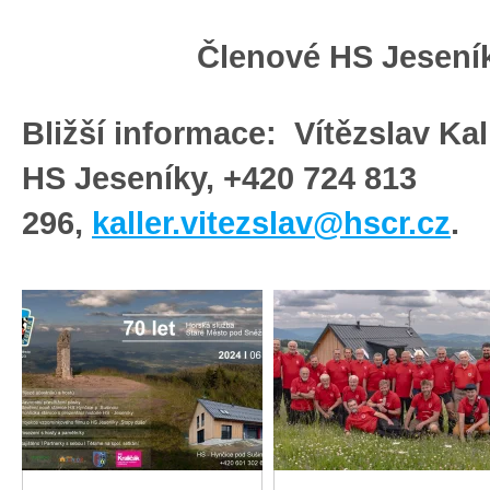
Členové HS Jeseník
Bližší informace:
Vítězslav Kal
HS Jeseníky, +420 724 813
296,
kaller.vitezslav@hscr.cz
.