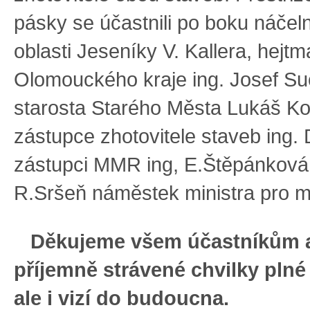
pásky se účastnili po boku náčel
oblasti Jeseníky V. Kallera, hejt
Olomouckého kraje ing. Josef S
starosta Starého Města Lukáš Ko
zástupce zhotovitele staveb ing. 
zástupci MMR ing, E.Štěpánková,
R.Sršeň náměstek ministra pro mí
Děkujeme všem účastníkům 
příjemně strávené chvilky pln
ale i vizí do budoucna.