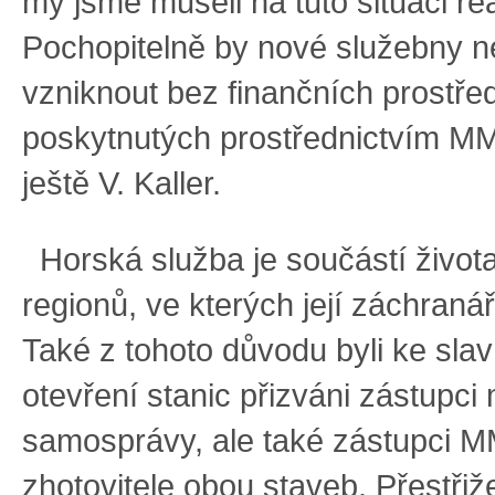
my jsme museli na tuto situaci re
Pochopitelně by nové služebny 
vzniknout bez finančních prostře
poskytnutých prostřednictvím MM
ještě V. Kaller.
Horská služba je součástí života
regionů, ve kterých její záchranáři
Také z tohoto důvodu byli ke sla
otevření stanic přizváni zástupci 
samosprávy, ale také zástupci 
zhotovitele obou staveb. Přestřiž