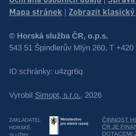
Mapa stránek
Zobrazit klasick
|
© Horská služba ČR, o.p.s.
543 51 Špindlerův Mlýn 260, T +420
ID schránky: u4zgr6q
Vyrobil
Simopt, s.r.o.
, 2026
ČINNOST H
ZAKLADATEL
ČR JE FIN
HORSKÉ
DOTACEMI 
SLUŽBY