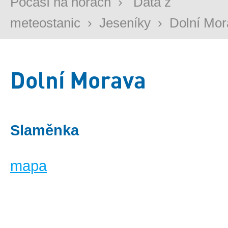
Počasí na horách
›
Data z
meteostanic
›
Jeseníky
›
Dolní Mor
Dolní Morava
Slaměnka
mapa