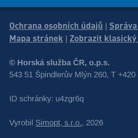
Ochrana osobních údajů
Správa
|
Mapa stránek
Zobrazit klasick
|
© Horská služba ČR, o.p.s.
543 51 Špindlerův Mlýn 260, T +420
ID schránky: u4zgr6q
Vyrobil
Simopt, s.r.o.
, 2026