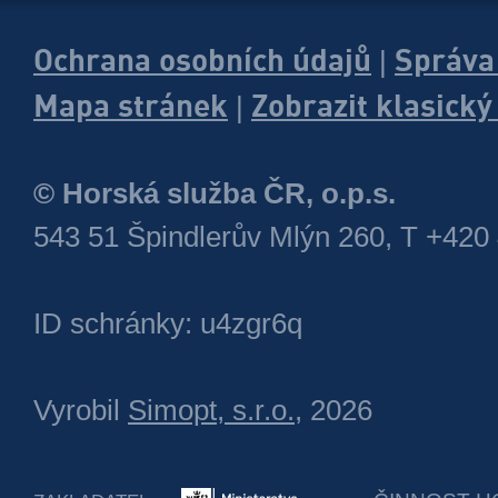
Ochrana osobních údajů
Správa
|
Mapa stránek
Zobrazit klasick
|
© Horská služba ČR, o.p.s.
543 51 Špindlerův Mlýn 260, T +420
ID schránky: u4zgr6q
Vyrobil
Simopt, s.r.o.
, 2026