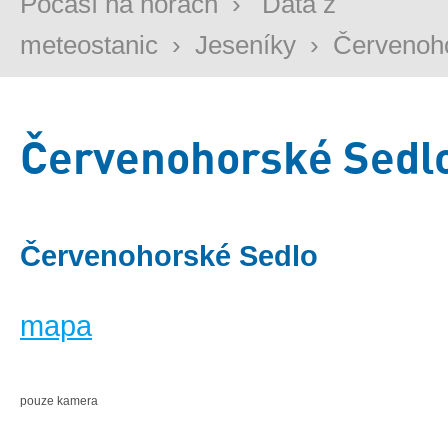
Počasí na horách
›
Data z
meteostanic
›
Jeseníky
›
Červenoh
Červenohorské Sedl
Červenohorské Sedlo
mapa
pouze kamera