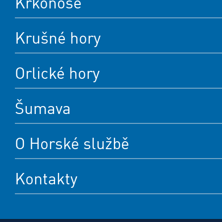
Krkonoše
Krušné hory
Orlické hory
Šumava
O Horské službě
Kontakty