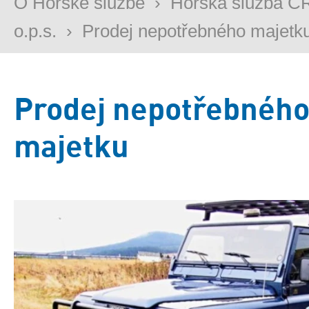
O Horské službě
›
Horská služba Č
o.p.s.
›
Prodej nepotřebného majetk
Prodej nepotřebnéh
majetku