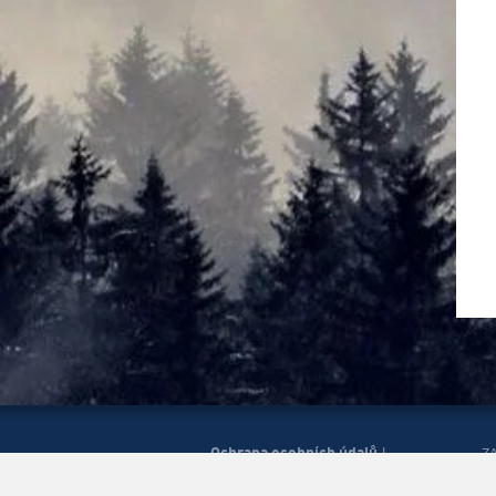
Ochrana osobních údajů
|
Z
Správa cookies
Mapa
H
|
stránek
Zobrazit mobilní
|