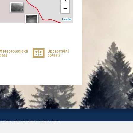
−
Leaflet
LUŽBY ČR JE FINANCOVÁNA
ERSTVA PRO MÍSTNÍ ROZVOJ A