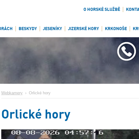
O HORSKÉ SLUŽBĚ
KONT
ORÁCH
BESKYDY
JESENÍKY
JIZERSKÉ HORY
KRKONOŠE
KR
Webkamery
›
Orlické hory
Orlické hory