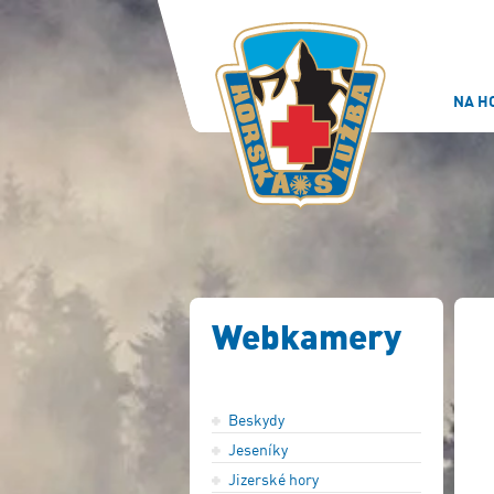
NA H
Webkamery
Beskydy
Jeseníky
Jizerské hory