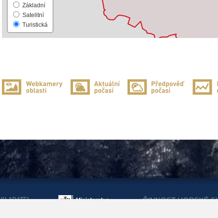
Základní
Satelitní
Turistická
AKLADATEL
ČINNOST HORSKÉ S
ORSKÉ SLUŽBY
DOTACEMI Z MINIST