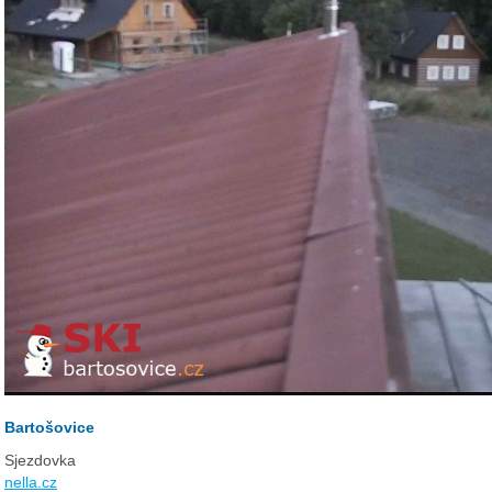
Bartošovice
Sjezdovka
nella.cz