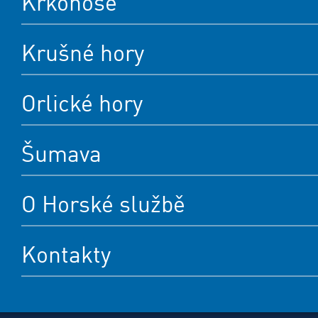
Krkonoše
Krušné hory
Orlické hory
Šumava
O Horské službě
Kontakty