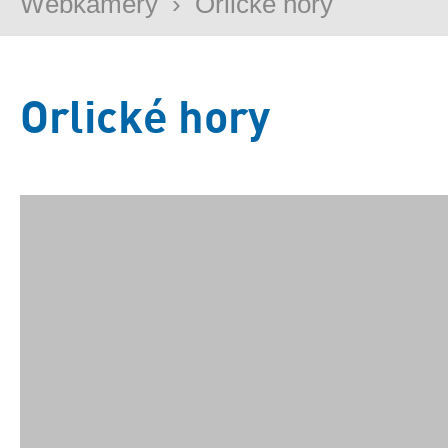
Webkamery
›
Orlické hory
Orlické hory