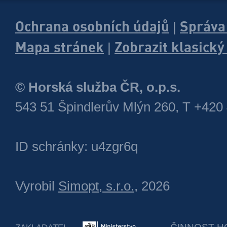
Ochrana osobních údajů
Správa
|
Mapa stránek
Zobrazit klasick
|
© Horská služba ČR, o.p.s.
543 51 Špindlerův Mlýn 260, T +420
ID schránky: u4zgr6q
Vyrobil
Simopt, s.r.o.
, 2026