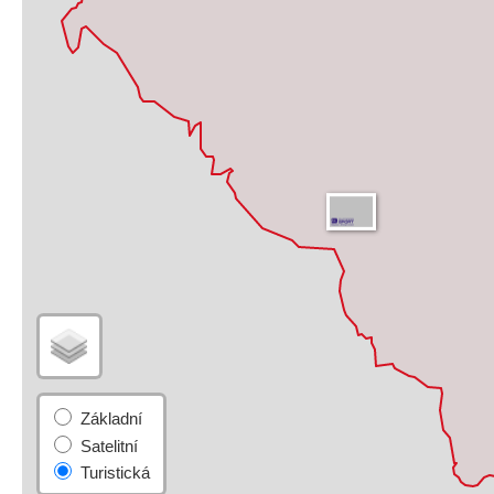
Základní
Satelitní
Turistická