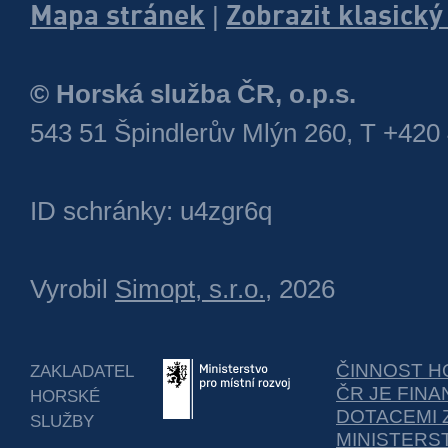
Mapa stránek
Zobrazit klasick
|
© Horská služba ČR, o.p.s.
543 51 Špindlerův Mlýn 260, T +420
ID schránky: u4zgr6q
Vyrobil
Simopt, s.r.o.
, 2026
ČINNOST H
ZAKLADATEL
ČR JE FIN
HORSKÉ
DOTACEMI 
SLUŽBY
MINISTERS