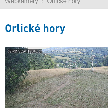
Webkamery
›
Orlické hory
Orlické hory