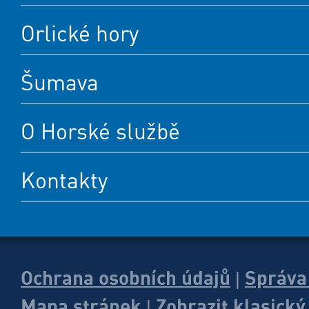
Orlické hory
Šumava
O Horské službě
Kontakty
Ochrana osobních údajů
Správa
|
Mapa stránek
Zobrazit klasick
|