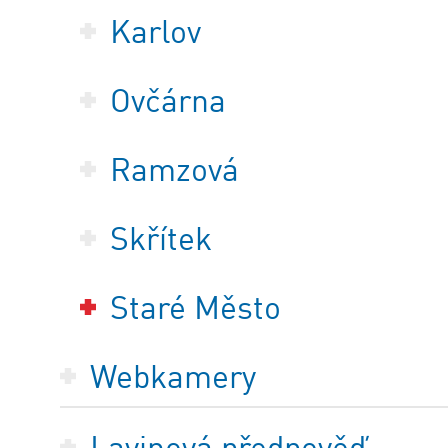
Karlov
Ovčárna
Ramzová
Skřítek
Staré Město
Webkamery
Lavinová předpověď