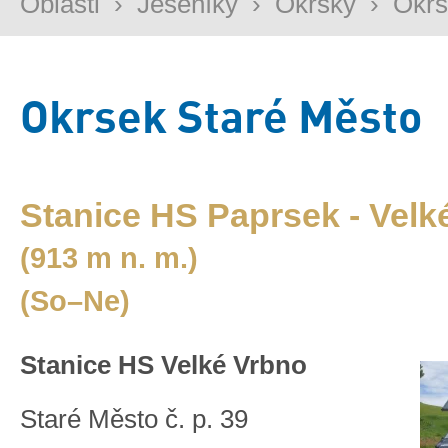
Oblasti
›
Jeseníky
›
Okrsky
›
Okrs
Okrsek Staré Město
Stanice HS Paprsek - Velk
(913 m n. m.)
(So–Ne)
Stanice HS Velké Vrbno
Staré Město č. p. 39