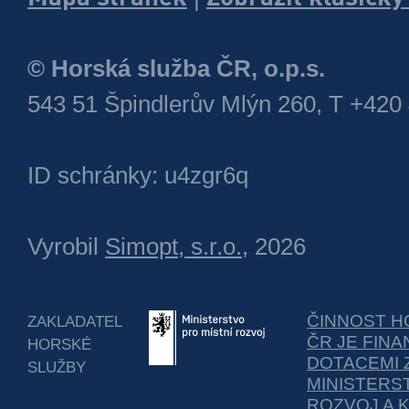
© Horská služba ČR, o.p.s.
543 51 Špindlerův Mlýn 260, T +420
ID schránky: u4zgr6q
Vyrobil
Simopt, s.r.o.
, 2026
ČINNOST H
ZAKLADATEL
ČR JE FIN
HORSKÉ
DOTACEMI 
SLUŽBY
MINISTERS
ROZVOJ A 