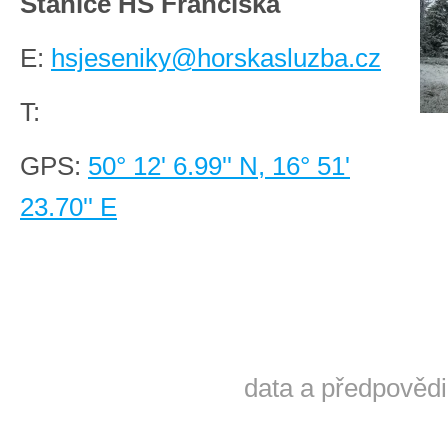
Stanice HS Franciska
E:
hsjeseniky@horskasluzba.cz
T:
GPS:
50° 12' 6.99'' N, 16° 51'
23.70'' E
data a předpovědi