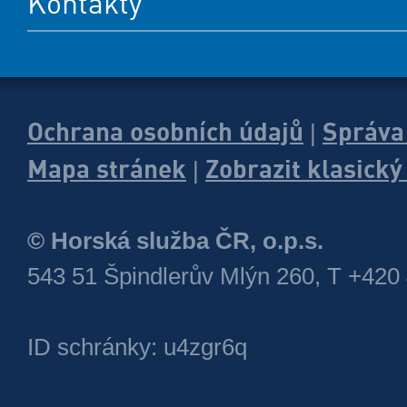
Kontakty
Ochrana osobních údajů
Správa
|
Mapa stránek
Zobrazit klasick
|
© Horská služba ČR, o.p.s.
543 51 Špindlerův Mlýn 260, T +420
ID schránky: u4zgr6q