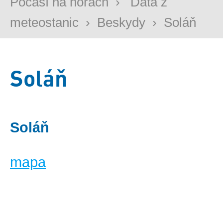
Počasí na horách
›
Data z
meteostanic
›
Beskydy
›
Soláň
Soláň
Soláň
mapa