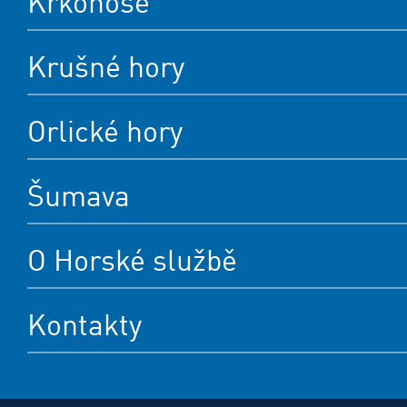
Krkonoše
Krušné hory
Orlické hory
Šumava
O Horské službě
Kontakty