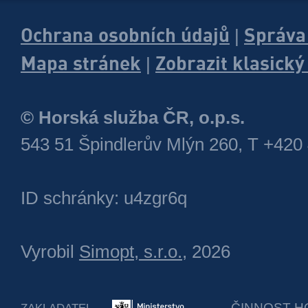
Ochrana osobních údajů
Správa
|
Mapa stránek
Zobrazit klasick
|
© Horská služba ČR, o.p.s.
543 51 Špindlerův Mlýn 260, T +420
ID schránky: u4zgr6q
Vyrobil
Simopt, s.r.o.
, 2026
ČINNOST H
ZAKLADATEL