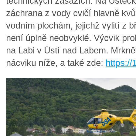
technických zásazích. Na Ústeck
záchrana z vody cvičí hlavně kvů
vodním plochám, jejichž
vylití z 
není úplně neobvyklé. Výcvik pro
na Labi v Ústí nad Labem. Mrknět
nácviku níže, a také zde:
https://