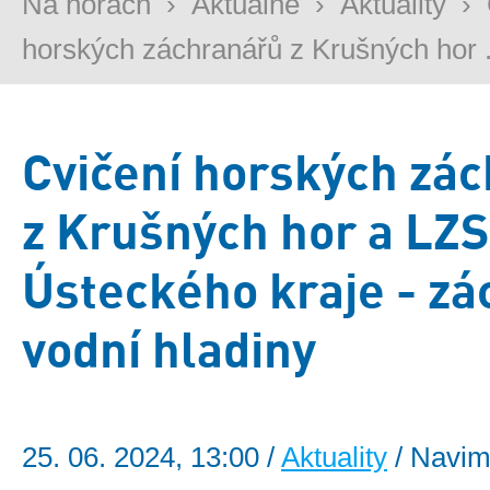
Na horách
›
Aktuálně
›
Aktuality
›
horských záchranářů z Krušných hor .
Cvičení horských zá
z Krušných hor a LZS
Ústeckého kraje - zá
vodní hladiny
25. 06. 2024, 13:00 /
Aktuality
/ Navim