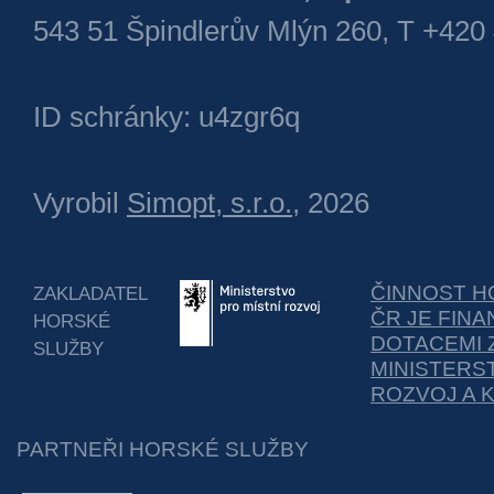
543 51 Špindlerův Mlýn 260, T +420
ID schránky: u4zgr6q
Vyrobil
Simopt, s.r.o.
, 2026
ČINNOST H
ZAKLADATEL
ČR JE FIN
HORSKÉ
DOTACEMI 
SLUŽBY
MINISTERS
ROZVOJ A 
PARTNEŘI HORSKÉ SLUŽBY